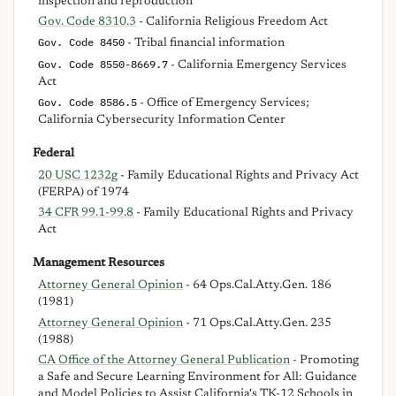
inspection and reproduction
Gov. Code 8310.3
- California Religious Freedom Act
Gov. Code 8450
- Tribal financial information
Gov. Code 8550-8669.7
- California Emergency Services
Act
Gov. Code 8586.5
- Office of Emergency Services;
California Cybersecurity Information Center
Federal
20 USC 1232g
- Family Educational Rights and Privacy Act
(FERPA) of 1974
34 CFR 99.1-99.8
- Family Educational Rights and Privacy
Act
Management Resources
Attorney General Opinion
- 64 Ops.Cal.Atty.Gen. 186
(1981)
Attorney General Opinion
- 71 Ops.Cal.Atty.Gen. 235
(1988)
CA Office of the Attorney General Publication
- Promoting
a Safe and Secure Learning Environment for All: Guidance
and Model Policies to Assist California's TK-12 Schools in