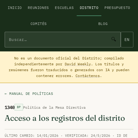
INICIO
REUNIONES
ESCUELAS
DISTRITO
PRESUPUESTO
COMITÉS
BLOG
🔍
EN
No es un documento oficial del Distrito; compilado
independientemente por
David Weekly
. Los títulos y
resúmenes fueron traducidos o generados con IA y pueden
contener errores.
Contáctenos
.
← MANUAL DE POLÍTICAS
1340
Política de la Mesa Directiva
BP
Acceso a los registros del distrito
ÚLTIMO CAMBIO: 14/01/2026 · VERIFICADA: 24/5/2026 · ID DE