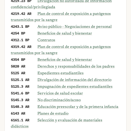
4219.23 BP
Divulgación no autorizada de información
confidencial/privilegiada
4219.42 AR
Plan de control de exposición a patógenos
transmitidos por la sangre
4243.1 BP
Aviso público - Negociaciones de personal
4254 BP
Beneficios de salud y bienestar
4312.1 BP
Contratos
4319.42 AR
Plan de control de exposición a patógenos
transmitidos por la sangre
4354 BP
Beneficios de salud y bienestar
5020 AR
Derechos y responsabilidades de los padres
5125 AR
Expedientes estudiantiles
5125.1 AR
Divulgación de información del directorio
5125.3 AR
Impugnación de expedientes estudiantiles
5141.6 BP
Servicios de salud escolar
5145.3 AR
No discriminación/acoso
5148.3 AR
Educación preescolar y de la primera infancia
6143 AR
Planes de estudio
6161.1 AR
Selección y evaluación de materiales
didácticos