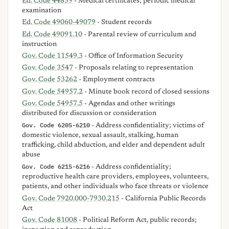
Ed. Code 44839
- Medical certificates; periodic medical
examination
Ed. Code 49060-49079
- Student records
Ed. Code 49091.10
- Parental review of curriculum and
instruction
Gov. Code 11549.3
- Office of Information Security
Gov. Code 3547
- Proposals relating to representation
Gov. Code 53262
- Employment contracts
Gov. Code 54957.2
- Minute book record of closed sessions
Gov. Code 54957.5
- Agendas and other writings
distributed for discussion or consideration
Gov. Code 6205-6210
- Address confidentiality; victims of
domestic violence, sexual assault, stalking, human
trafficking, child abduction, and elder and dependent adult
abuse
Gov. Code 6215-6216
- Address confidentiality;
reproductive health care providers, employees, volunteers,
patients, and other individuals who face threats or violence
Gov. Code 7920.000-7930.215
- California Public Records
Act
Gov. Code 81008
- Political Reform Act, public records;