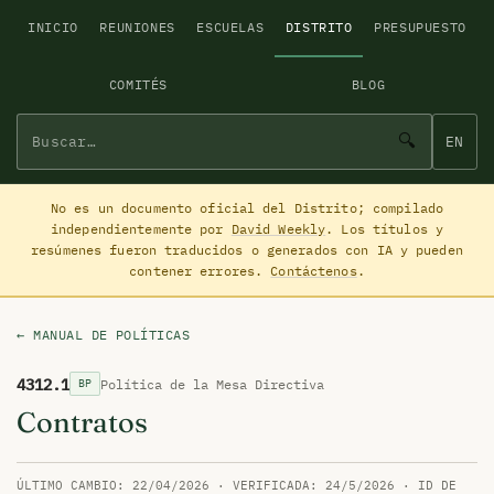
INICIO
REUNIONES
ESCUELAS
DISTRITO
PRESUPUESTO
COMITÉS
BLOG
🔍
EN
No es un documento oficial del Distrito; compilado
independientemente por
David Weekly
. Los títulos y
resúmenes fueron traducidos o generados con IA y pueden
contener errores.
Contáctenos
.
← MANUAL DE POLÍTICAS
4312.1
Política de la Mesa Directiva
BP
Contratos
ÚLTIMO CAMBIO: 22/04/2026 · VERIFICADA: 24/5/2026 · ID DE