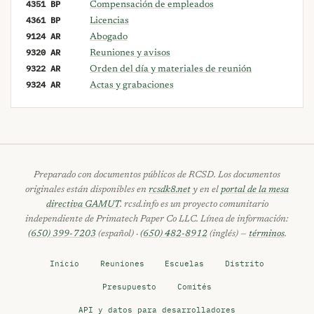
4351 BP
Compensación de empleados
4361 BP
Licencias
9124 AR
Abogado
9320 AR
Reuniones y avisos
9322 AR
Orden del día y materiales de reunión
9324 AR
Actas y grabaciones
Preparado con documentos públicos de RCSD. Los documentos
originales están disponibles en
rcsdk8.net
y en el
portal de la mesa
directiva GAMUT
. rcsd.info es un proyecto comunitario
independiente de Primatech Paper Co LLC. Línea de información:
(650) 399-7203
(español) ·
(650) 482-8912
(inglés) —
términos
.
Inicio
Reuniones
Escuelas
Distrito
Presupuesto
Comités
API y datos para desarrolladores