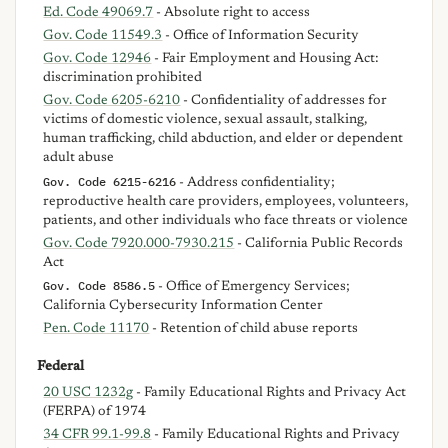
Ed. Code 49069.7
- Absolute right to access
Gov. Code 11549.3
- Office of Information Security
Gov. Code 12946
- Fair Employment and Housing Act:
discrimination prohibited
Gov. Code 6205-6210
- Confidentiality of addresses for
victims of domestic violence, sexual assault, stalking,
human trafficking, child abduction, and elder or dependent
adult abuse
Gov. Code 6215-6216
- Address confidentiality;
reproductive health care providers, employees, volunteers,
patients, and other individuals who face threats or violence
Gov. Code 7920.000-7930.215
- California Public Records
Act
Gov. Code 8586.5
- Office of Emergency Services;
California Cybersecurity Information Center
Pen. Code 11170
- Retention of child abuse reports
Federal
20 USC 1232g
- Family Educational Rights and Privacy Act
(FERPA) of 1974
34 CFR 99.1-99.8
- Family Educational Rights and Privacy