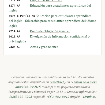
6171 AR
Programas del Título I
6174 AR
Educación para estudiantes aprendices del
inglés
6174-E PDF(1) AR
Educación para estudiantes aprendices
del inglés - Educación para estudiantes aprendices del idioma
inglés
7214 AR
Bonos de obligación general
9011 AR
Divulgación de información confidencial o
privilegiada
9324 AR
Actas y grabaciones
Preparado con documentos públicos de RCSD. Los documentos
originales están disponibles en
rcsdk8.net
y en el
portal de la mesa
directiva GAMUT
. rcsd.info es un proyecto comunitario
independiente de Primatech Paper Co LLC. Línea de información:
(650) 399-7203
(español) ·
(650) 482-8912
(inglés) —
términos
.