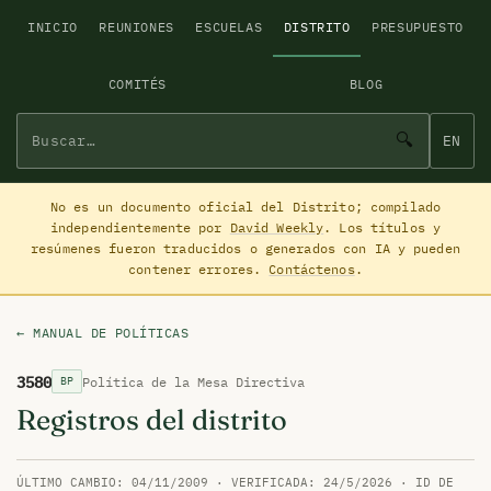
INICIO
REUNIONES
ESCUELAS
DISTRITO
PRESUPUESTO
COMITÉS
BLOG
🔍
EN
No es un documento oficial del Distrito; compilado
independientemente por
David Weekly
. Los títulos y
resúmenes fueron traducidos o generados con IA y pueden
contener errores.
Contáctenos
.
← MANUAL DE POLÍTICAS
3580
Política de la Mesa Directiva
BP
Registros del distrito
ÚLTIMO CAMBIO: 04/11/2009 · VERIFICADA: 24/5/2026 · ID DE