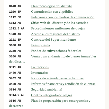
0440 AR
Plan tecnológico del distrito
1100 BP
Comunicación con el público
1112 BP
Relaciones con los medios de comunicación
1113 AR
Sitios web del distrito y de las escuelas
1312.3 AR
Procedimientos uniformes de quejas
1340 AR
Acceso a los registros del distrito
2121 BP
Contrato del Superintendente
3100 AR
Presupuesto
3230 AR
Fondos de subvenciones federales
3280 AR
Venta o arrendamiento de bienes inmuebles
del distrito
3311 AR
Licitaciones
3440 AR
Inventarios
3452 BP
Fondos de actividades estudiantiles
3460 AR
Informes financieros y rendición de cuentas
3514 AR
Seguridad ambiental
3514.2 AR
Control integrado de plagas
3516 AR
Plan de preparación para emergencias y
desastres