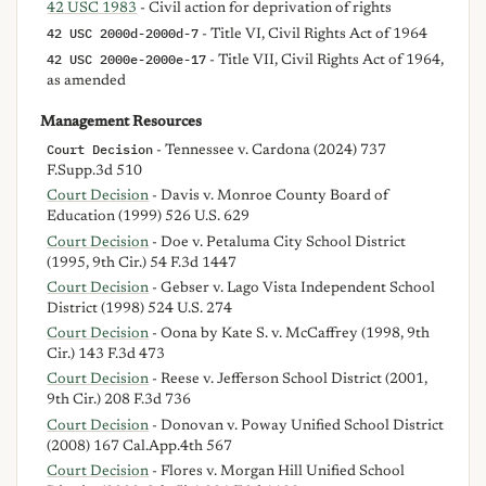
42 USC 1983
- Civil action for deprivation of rights
42 USC 2000d-2000d-7
- Title VI, Civil Rights Act of 1964
42 USC 2000e-2000e-17
- Title VII, Civil Rights Act of 1964,
as amended
Management Resources
Court Decision
- Tennessee v. Cardona (2024) 737
F.Supp.3d 510
Court Decision
- Davis v. Monroe County Board of
Education (1999) 526 U.S. 629
Court Decision
- Doe v. Petaluma City School District
(1995, 9th Cir.) 54 F.3d 1447
Court Decision
- Gebser v. Lago Vista Independent School
District (1998) 524 U.S. 274
Court Decision
- Oona by Kate S. v. McCaffrey (1998, 9th
Cir.) 143 F.3d 473
Court Decision
- Reese v. Jefferson School District (2001,
9th Cir.) 208 F.3d 736
Court Decision
- Donovan v. Poway Unified School District
(2008) 167 Cal.App.4th 567
Court Decision
- Flores v. Morgan Hill Unified School