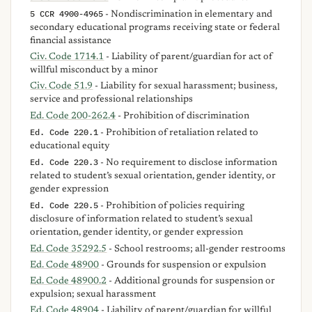
5 CCR 4900-4965
- Nondiscrimination in elementary and
secondary educational programs receiving state or federal
financial assistance
Civ. Code 1714.1
- Liability of parent/guardian for act of
willful misconduct by a minor
Civ. Code 51.9
- Liability for sexual harassment; business,
service and professional relationships
Ed. Code 200-262.4
- Prohibition of discrimination
Ed. Code 220.1
- Prohibition of retaliation related to
educational equity
Ed. Code 220.3
- No requirement to disclose information
related to student’s sexual orientation, gender identity, or
gender expression
Ed. Code 220.5
- Prohibition of policies requiring
disclosure of information related to student’s sexual
orientation, gender identity, or gender expression
Ed. Code 35292.5
- School restrooms; all-gender restrooms
Ed. Code 48900
- Grounds for suspension or expulsion
Ed. Code 48900.2
- Additional grounds for suspension or
expulsion; sexual harassment
Ed. Code 48904
- Liability of parent/guardian for willful