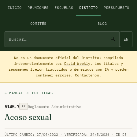
INICIO
REUNIONES
ESCUELAS
DISTRITO
PRESUPUESTO
COMITÉS
BLOG
🔍
EN
No es un documento oficial del Distrito; compilado
independientemente por
David Weekly
. Los títulos y
resúmenes fueron traducidos o generados con IA y pueden
contener errores.
Contáctenos
.
← MANUAL DE POLÍTICAS
5145.7
Reglamento Administrativo
AR
Acoso sexual
ÚLTIMO CAMBIO: 27/04/2022 · VERIFICADA: 24/5/2026 · ID DE