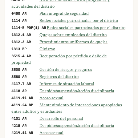
No discriminación en los programas y
actividades del distrito
0450 AR
Plan integral de seguridad
1114 AR
Redes sociales patrocinadas por el distrito
1114-E PDF(1) AR
Redes sociales patrocinadas por el distrito
1312.1 AR
Quejas sobre empleados del distrito
1312.3 AR
Procedimientos uniformes de quejas
1313 BP
Civismo
3515.4 AR
Recuperación por pérdida o daño de
propiedad
3530 AR
Gestión de riesgos y seguros
3580 AR
Registros del distrito
4117.7 AR
Informes de situación laboral
4118 AR
Despido/suspensión/acción disciplinaria
4119.11 AR
Acoso sexual
4119.24 BP
Mantenimiento de interacciones apropiadas
entre adultos y estudiantes
4131 AR
Desarrollo del personal
4218 AR
Despido/suspensión/acción disciplinaria
4219.11 AR
Acoso sexual