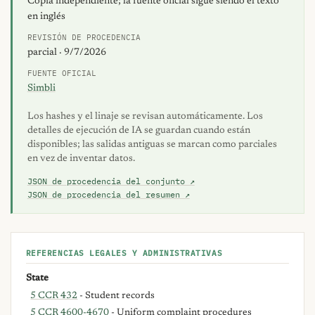
Copia independiente; la fuente oficial sigue siendo el texto
en inglés
REVISIÓN DE PROCEDENCIA
parcial · 9/7/2026
FUENTE OFICIAL
Simbli
Los hashes y el linaje se revisan automáticamente. Los
detalles de ejecución de IA se guardan cuando están
disponibles; las salidas antiguas se marcan como parciales
en vez de inventar datos.
JSON de procedencia del conjunto ↗
JSON de procedencia del resumen ↗
REFERENCIAS LEGALES Y ADMINISTRATIVAS
State
5 CCR 432
- Student records
5 CCR 4600-4670
- Uniform complaint procedures