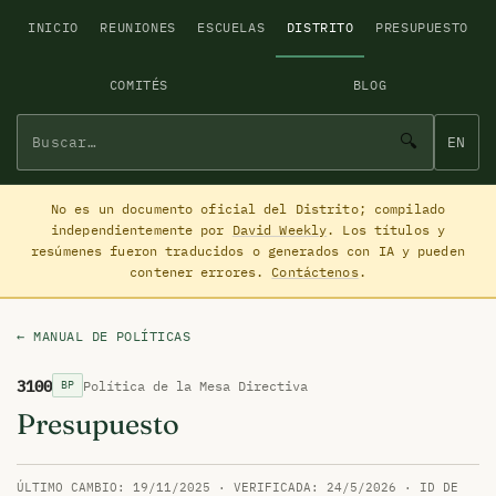
INICIO
REUNIONES
ESCUELAS
DISTRITO
PRESUPUESTO
COMITÉS
BLOG
🔍
EN
No es un documento oficial del Distrito; compilado
independientemente por
David Weekly
. Los títulos y
resúmenes fueron traducidos o generados con IA y pueden
contener errores.
Contáctenos
.
← MANUAL DE POLÍTICAS
3100
Política de la Mesa Directiva
BP
Presupuesto
ÚLTIMO CAMBIO: 19/11/2025 · VERIFICADA: 24/5/2026 · ID DE