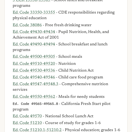
5 CCR 15550-15565
- School lunch and breakfast
programs
Ed. Code 33350-33355
- CDE responsibilities regarding
physical education
Ed. Code 38086
- Free fresh drinking water
Ed. Code 49430-49434
- Pupil Nutrition, Health, and
Achievement Act of 2001
Ed. Code 49490-49494
- School breakfast and lunch
programs
Ed. Code 49500-49505
- School meals
Ed. Code 49510-49520
- Nutrition
Ed. Code 49530-49536
- Child Nutrition Act
Ed. Code 49540-49546
- Child care food program
Ed. Code 49547-49548.3
- Comprehensive nutrition
services
Ed. Code 49550-49562
- Meals for needy students
Ed. Code 49565-49565.8
- California Fresh Start pilot
program
Ed. Code 49570
- National School Lunch Act
Ed. Code 51210
- Course of study for grades 1-6
Ed. Code 51210.1-51210.2
- Physical education; grades 1-6