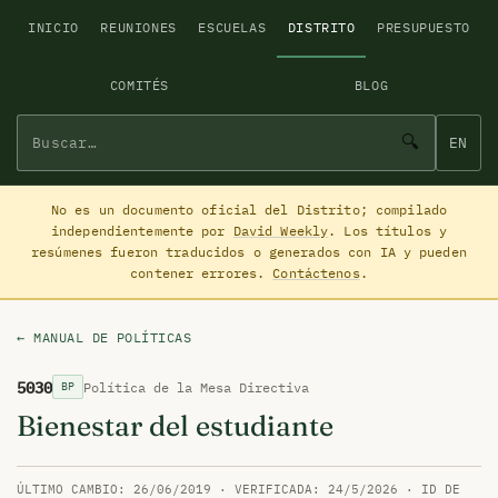
INICIO
REUNIONES
ESCUELAS
DISTRITO
PRESUPUESTO
COMITÉS
BLOG
🔍
EN
No es un documento oficial del Distrito; compilado
independientemente por
David Weekly
. Los títulos y
resúmenes fueron traducidos o generados con IA y pueden
contener errores.
Contáctenos
.
← MANUAL DE POLÍTICAS
5030
Política de la Mesa Directiva
BP
Bienestar del estudiante
ÚLTIMO CAMBIO: 26/06/2019 · VERIFICADA: 24/5/2026 · ID DE