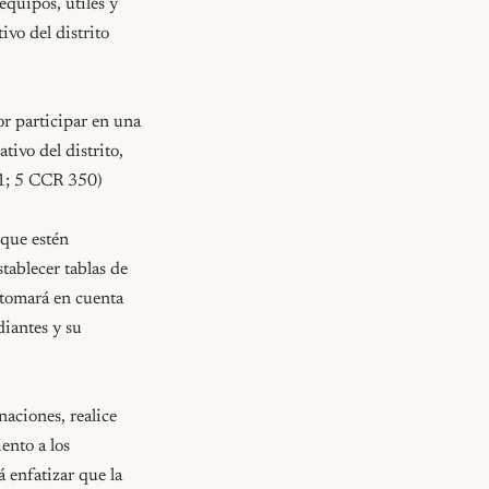
quipos, útiles y 
vo del distrito 
r participar en una 
ivo del distrito, 
1; 5 CCR 350)

que estén 
tablecer tablas de 
 tomará en cuenta 
iantes y su 
aciones, realice 
nto a los 
enfatizar que la 