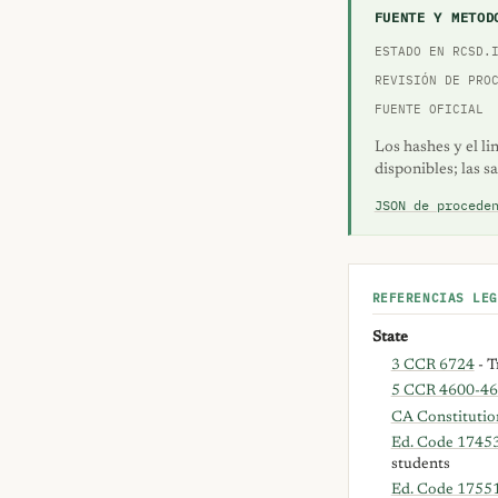
FUENTE Y METOD
ESTADO EN RCSD.
REVISIÓN DE PRO
FUENTE OFICIAL
Los hashes y el li
disponibles; las s
JSON de procede
REFERENCIAS LEG
State
3 CCR 6724
- T
5 CCR 4600-4
CA Constitution
Ed. Code 17453
students
Ed. Code 1755