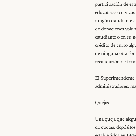
participación de est
educativas o cívicas 
ningún estudiante cr
de donaciones volunt
estudiante o en su n
crédito de curso alg
de ninguna otra form
recaudación de fondo
El Superintendente 
administradores, mae
Quejas

Una queja que alegue
de cuotas, depósitos
establecidos en BP