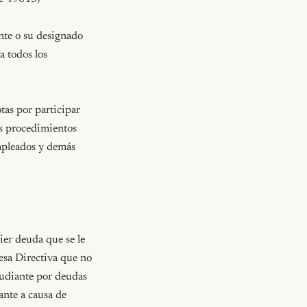
nte o su designado 
 todos los 
as por participar 
os procedimientos 
mpleados y demás 
er deuda que se le 
esa Directiva que no 
tudiante por deudas 
nte a causa de 