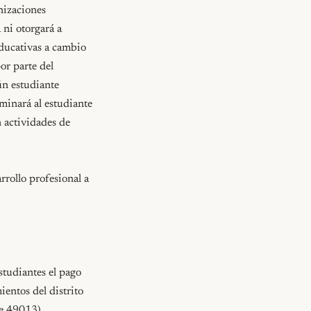
nizaciones 
 ni otorgará a 
ducativas a cambio 
r parte del 
n estudiante 
minará al estudiante 
 actividades de 
ollo profesional a 
tudiantes el pago 
entos del distrito 
e 49013)
