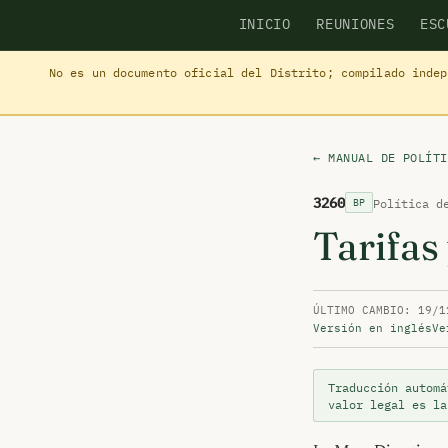
INICIO
REUNIONES
ESC
No es un documento oficial del Distrito; compilado inde
← MANUAL DE POLÍTI
3260
Política d
BP
Tarifas
ÚLTIMO CAMBIO: 19/1
Versión en inglés
Ve
Traducción automá
valor legal es l