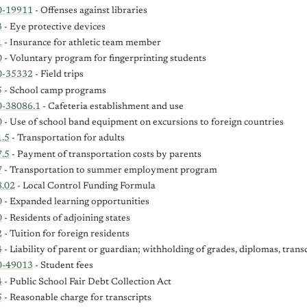
0-19911
- Offenses against libraries
3
- Eye protective devices
1
- Insurance for athletic team member
0
- Voluntary program for fingerprinting students
0-35332
- Field trips
5
- School camp programs
0-38086.1
- Cafeteria establishment and use
0
- Use of school band equipment on excursions to foreign countries
.5
- Transportation for adults
.5
- Payment of transportation costs by parents
7
- Transportation to summer employment program
8.02
- Local Control Funding Formula
0
- Expanded learning opportunities
0
- Residents of adjoining states
2
- Tuition for foreign residents
4
- Liability of parent or guardian; withholding of grades, diplomas, trans
0-49013
- Student fees
4
- Public School Fair Debt Collection Act
5
- Reasonable charge for transcripts