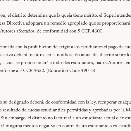
ción, el distrito determina que la queja tiene mérito, el Superintende
sa Directiva adoptará un remedio apropiado que se proporcionará a
s/tutores afectados, de conformidad con 5 CCR 4600.

ionada con la prohibición de exigir a los estudiantes el pago de cuot
cativa deberá incluirse en la notificación anual del distrito sobre l
 la cual se proporcionará a todos los estudiantes, padres/tutores, e
 conforme a 5 CCR 4622. (Education Code 49013)

 su designado deberá, de conformidad con la ley, recuperar cualqui
o resultado de cuotas estudiantiles permitidas y aprobadas por la M
Sin embargo, el distrito no facturará a un estudiante actual o ex es
rá ninguna medida negativa en contra de un estudiante o ex estudia