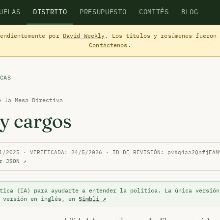
UELAS
DISTRITO
PRESUPUESTO
COMITÉS
BLOG
pendientemente por
David Weekly
. Los títulos y resúmenes fueron
Contáctenos
.
CAS
e la Mesa Directiva
 y cargos
1/2025 · VERIFICADA: 24/5/2026 · ID DE REVISIÓN: pvXq4aa2QnfjEAM
r JSON ↗
tica (IA) para ayudarte a entender la política. La única versión
a versión en inglés, en
Simbli ↗