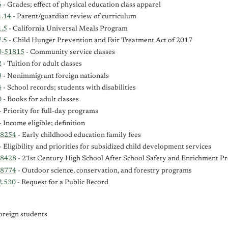
6
- Grades; effect of physical education class apparel
1.14
- Parent/guardian review of curriculum
.5
- California Universal Meals Program
.5
- Child Hunger Prevention and Fair Treatment Act of 2017
0-51815
- Community service classes
2
- Tuition for adult classes
3
- Nonimmigrant foreign nationals
4
- School records; students with disabilities
0
- Books for adult classes
- Priority for full-day programs
- Income eligible; definition
-8254
- Early childhood education family fees
- Eligibility and priorities for subsidized child development services
-8428
- 21st Century High School After School Safety and Enrichment P
-8774
- Outdoor science, conservation, and forestry programs
2.530
- Request for a Public Record
oreign students