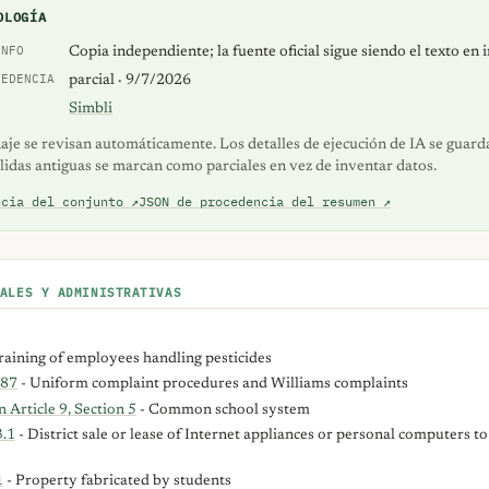
OLOGÍA
INFO
Copia independiente; la fuente oficial sigue siendo el texto en 
CEDENCIA
parcial · 9/7/2026
Simbli
naje se revisan automáticamente. Los detalles de ejecución de IA se guar
alidas antiguas se marcan como parciales en vez de inventar datos.
ncia del conjunto ↗
JSON de procedencia del resumen ↗
ALES Y ADMINISTRATIVAS
raining of employees handling pesticides
687
- Uniform complaint procedures and Williams complaints
 Article 9, Section 5
- Common school system
.1
- District sale or lease of Internet appliances or personal computers to
1
- Property fabricated by students