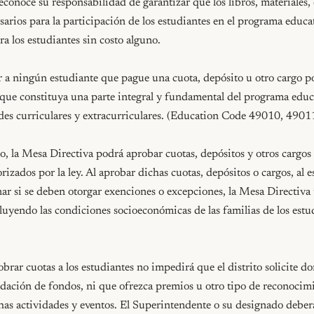
conoce su responsabilidad de garantizar que los libros, materiales, e
arios para la participación de los estudiantes en el programa educati
a los estudiantes sin costo alguno.

r a ningún estudiante que pague una cuota, depósito u otro cargo po
que constituya una parte integral y fundamental del programa educat
des curriculares y extracurriculares. (Education Code 49010, 4901
, la Mesa Directiva podrá aprobar cuotas, depósitos y otros cargos 
izados por la ley. Al aprobar dichas cuotas, depósitos o cargos, al es
nar si se deben otorgar exenciones o excepciones, la Mesa Directiva
cluyendo las condiciones socioeconómicas de las familias de los estud
brar cuotas a los estudiantes no impedirá que el distrito solicite don
dación de fondos, ni que ofrezca premios u otro tipo de reconocimie
has actividades y eventos. El Superintendente o su designado deberá 