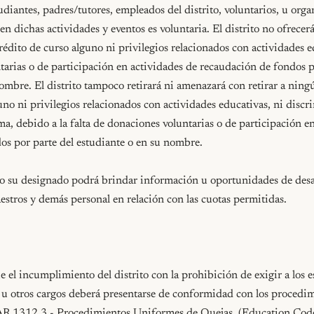
udiantes, padres/tutores, empleados del distrito, voluntarios, u orga
en dichas actividades y eventos es voluntaria. El distrito no ofrecerá
édito de curso alguno ni privilegios relacionados con actividades e
arias o de participación en actividades de recaudación de fondos po
ombre. El distrito tampoco retirará ni amenazará con retirar a ningú
uno ni privilegios relacionados con actividades educativas, ni discri
a, debido a la falta de donaciones voluntarias o de participación en
s por parte del estudiante o en su nombre.

o su designado podrá brindar información u oportunidades de desarr
stros y demás personal en relación con las cuotas permitidas.

 el incumplimiento del distrito con la prohibición de exigir a los es
 u otros cargos deberá presentarse de conformidad con los procedimi
/AR 1312.3 - Procedimientos Uniformes de Quejas. (Education Cod