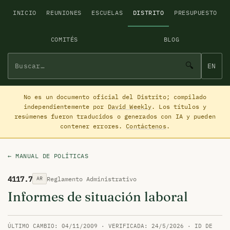
INICIO
REUNIONES
ESCUELAS
DISTRITO
PRESUPUESTO
COMITÉS
BLOG
🔍
EN
No es un documento oficial del Distrito; compilado
independientemente por
David Weekly
. Los títulos y
resúmenes fueron traducidos o generados con IA y pueden
contener errores.
Contáctenos
.
← MANUAL DE POLÍTICAS
4117.7
Reglamento Administrativo
AR
Informes de situación laboral
ÚLTIMO CAMBIO: 04/11/2009 · VERIFICADA: 24/5/2026 · ID DE