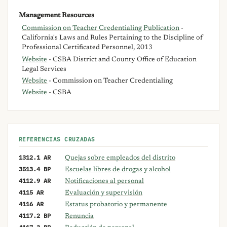
Management Resources
Commission on Teacher Credentialing Publication
-
California's Laws and Rules Pertaining to the Discipline of
Professional Certificated Personnel, 2013
Website
- CSBA District and County Office of Education
Legal Services
Website
- Commission on Teacher Credentialing
Website
- CSBA
REFERENCIAS CRUZADAS
1312.1 AR
Quejas sobre empleados del distrito
3513.4 BP
Escuelas libres de drogas y alcohol
4112.9 AR
Notificaciones al personal
4115 AR
Evaluación y supervisión
4116 AR
Estatus probatorio y permanente
4117.2 BP
Renuncia
4117.3 BP