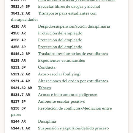
3513.4 BP
Escuelas libres de drogas y alcohol
3541.2 AR
Transporte para estudiantes con
discapacidades
4118 AR
Despido/suspensión/acción disciplinaria
4158 AR
Protección del empleado
4258 AR
Protección del empleado
4358 AR
Protección del empleado
5116.2 BP
Traslados involuntarios de estudiantes
5125 AR
Expedientes estudiantiles
5131 BP
Conducta
5131.2 AR
Acoso escolar (bullying)
5131.4 AR
Alteraciones del orden por estudiantes
5131.62 AR
Tabaco
5131.7 AR
Armas e instrumentos peligrosos
5137 BP
Ambiente escolar positivo
5138 BP
Resolución de conflictos/Mediación entre
pares
5144 AR
Disciplina
5144.1 AR
Suspensión y expulsión/debido proceso