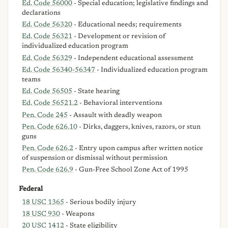
Ed. Code 56000
- Special education; legislative findings and
declarations
Ed. Code 56320
- Educational needs; requirements
Ed. Code 56321
- Development or revision of
individualized education program
Ed. Code 56329
- Independent educational assessment
Ed. Code 56340-56347
- Individualized education program
teams
Ed. Code 56505
- State hearing
Ed. Code 56521.2
- Behavioral interventions
Pen. Code 245
- Assault with deadly weapon
Pen. Code 626.10
- Dirks, daggers, knives, razors, or stun
guns
Pen. Code 626.2
- Entry upon campus after written notice
of suspension or dismissal without permission
Pen. Code 626.9
- Gun-Free School Zone Act of 1995
Federal
18 USC 1365
- Serious bodily injury
18 USC 930
- Weapons
20 USC 1412
- State eligibility