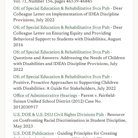
Vol. 71, Number 156, pages 46539-46845
Ofc of Special Education & Rehabilitative Svcs Pub
- Dear
Colleague Letter on Implementation of IDEA Discipline
Provisions, July 2022
Ofc of Special Education & Rehabilitative Svcs Pub
- Dear
Colleague Letter on Ensuring Equity and Providing
Behavioral Support to Students with Disabilities, August
2016
Ofc of Special Education & Rehabilitative Svcs Pub
-
Questions and Answers: Addressing the Needs of Children
with Disabilities and IDEA’s Discipline Provisions, July
2022
Ofc of Special Education & Rehabilitative Svcs Pub
-
Positive, Proactive Approaches to Supporting Children
with Disabilities: A Guide for Stakeholders, July 2022
Office of Administrative Hearings
- Parent v. Fairfield-
Suisun Unified School District (2012) Case No.
2012030917
U.S. DOE & U.S. DOJ Civil Rights Divisions Pub
- Resource
on Confronting Racial Discrimination in Student Discipline,
May 2023
U.S. DOE Publication
- Guiding Principles for Creating