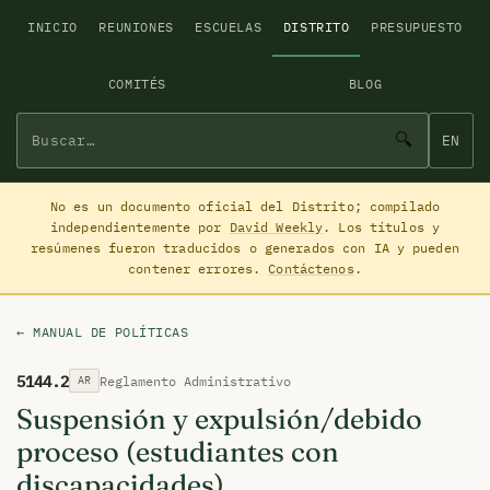
INICIO
REUNIONES
ESCUELAS
DISTRITO
PRESUPUESTO
COMITÉS
BLOG
🔍
EN
No es un documento oficial del Distrito; compilado
independientemente por
David Weekly
. Los títulos y
resúmenes fueron traducidos o generados con IA y pueden
contener errores.
Contáctenos
.
← MANUAL DE POLÍTICAS
5144.2
Reglamento Administrativo
AR
Suspensión y expulsión/debido
proceso (estudiantes con
discapacidades)