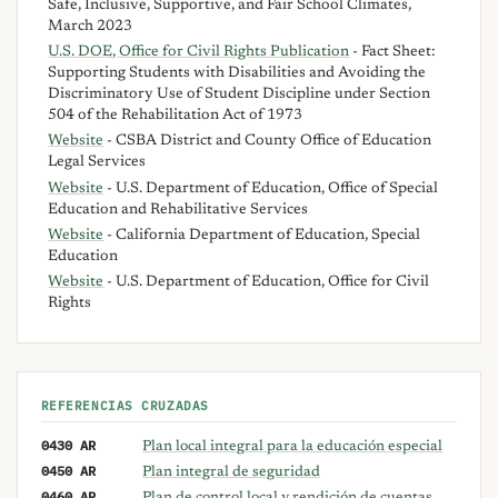
Safe, Inclusive, Supportive, and Fair School Climates,
March 2023
U.S. DOE, Office for Civil Rights Publication
- Fact Sheet:
Supporting Students with Disabilities and Avoiding the
Discriminatory Use of Student Discipline under Section
504 of the Rehabilitation Act of 1973
Website
- CSBA District and County Office of Education
Legal Services
Website
- U.S. Department of Education, Office of Special
Education and Rehabilitative Services
Website
- California Department of Education, Special
Education
Website
- U.S. Department of Education, Office for Civil
Rights
REFERENCIAS CRUZADAS
0430 AR
Plan local integral para la educación especial
0450 AR
Plan integral de seguridad
0460 AR
Plan de control local y rendición de cuentas