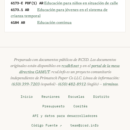
6173-E PDF(1) AR
Educación para niños en situación de calle
6173.1 AR
Educación para jóvenes en el sistema de
crianza temporal
6184 AR
Educación continua
Preparado con documentos públicos de RCSD. Los documentos
originales están disponibles en
rcsdk8.net
y en el
portal de la mesa
directiva GAMUT
. rcsd.info es un proyecto comunitario
independiente de Primatech Paper Co LLC. Línea de información:
(650) 399-7203
(español) ·
(650) 482-8912
(inglés) —
términos
.
Inicio
Reuniones
Escuelas
Distrito
Presupuesto
Comités
API y datos para desarrolladores
Código Fuente ↗
team@rcsd.info