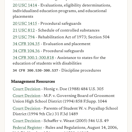
20 USC 1414
- Evaluations, eligibility determinations,
individualized education programs, and educational
placements
20 USC 1415
- Procedural safeguards
21 USC 812
- Schedule of controlled substances
29 USC 794
- Rehabilitation Act of 1973; Section 504
34 CFR 104.35
- Evaluation and placement
34 CFR 104.36
- Procedural safeguards
34 CFR 300.1-300.818
- Assistance to states for the
education of students with disabilities
34 CFR 300.530-300.537
- Discipline procedures
Management Resources
Court Decision
- Honig v. Doe (1988) 484 U.S. 305
Court Decision
- M.P. v. Governing Board of Grossmont
Union High School District (1994) 858 F.Supp. 1044
Court Decision
- Parents of Student W. v. Puyallup School
District (1994 9th Cir.) 31 F.3d 1489
Court Decision
- Schaffer v. Weast (2005) 546 U.S. 49
Federal Register
- Rules and Regulations, August 14, 2006,