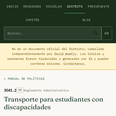
INICIO
REUNIONES
ESCUELAS
DISTRITO
PRESUPUESTO
COMITÉS
BLOG
🔍
EN
No es un documento oficial del Distrito; compilado
independientemente por
David Weekly
. Los títulos y
resúmenes fueron traducidos o generados con IA y pueden
contener errores.
Contáctenos
.
← MANUAL DE POLÍTICAS
3541.2
Reglamento Administrativo
AR
Transporte para estudiantes con
discapacidades