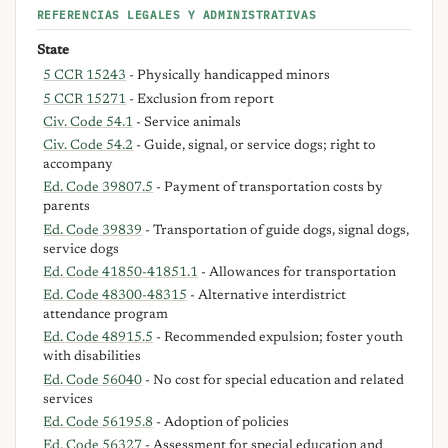
REFERENCIAS LEGALES Y ADMINISTRATIVAS
State
5 CCR 15243
- Physically handicapped minors
5 CCR 15271
- Exclusion from report
Civ. Code 54.1
- Service animals
Civ. Code 54.2
- Guide, signal, or service dogs; right to
accompany
Ed. Code 39807.5
- Payment of transportation costs by
parents
Ed. Code 39839
- Transportation of guide dogs, signal dogs,
service dogs
Ed. Code 41850-41851.1
- Allowances for transportation
Ed. Code 48300-48315
- Alternative interdistrict
attendance program
Ed. Code 48915.5
- Recommended expulsion; foster youth
with disabilities
Ed. Code 56040
- No cost for special education and related
services
Ed. Code 56195.8
- Adoption of policies
Ed. Code 56327
- Assessment for special education and