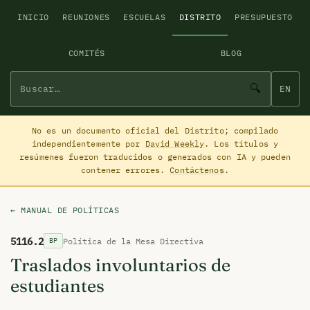
INICIO
REUNIONES
ESCUELAS
DISTRITO
PRESUPUESTO
COMITÉS
BLOG
🔍
EN
No es un documento oficial del Distrito; compilado
independientemente por
David Weekly
. Los títulos y
resúmenes fueron traducidos o generados con IA y pueden
contener errores.
Contáctenos
.
← MANUAL DE POLÍTICAS
5116.2
Política de la Mesa Directiva
BP
Traslados involuntarios de
estudiantes