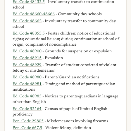
Ed. Code 48432.5
- Involuntary transfer to continuation
school
Ed. Code 48660-48666
- Community day schools
Ed. Code 48662
- Involuntary transfer to community day
school
Ed. Code 48853.5
- Foster children; notice of educational
rights; educational liaison; duties; continuation at school of
origin; complaint of noncompliance
Ed. Code 48900
- Grounds for suspension or expulsion
Ed. Code 48915
- Expulsion
Ed. Code 48929
- Transfer of student convicted of violent
felony or misdemeanor
Ed. Code 48980
- Parent/Guardian notifications
Ed. Code 48981
- Timing and method of parent/guardian
notifications
Ed. Code 48985
- Notices to parents/guardians in language
other than English
Ed. Code 52164
- Census of pupils of limited English
proficiency
Pen. Code 29805
- Misdemeanors involving firearms
Pen. Code 667.5
- Violent felony; definition