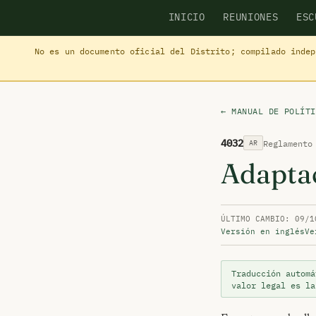
INICIO
REUNIONES
ESC
No es un documento oficial del Distrito; compilado inde
← MANUAL DE POLÍTI
4032
Reglamento
AR
Adapta
ÚLTIMO CAMBIO: 09/1
Versión en inglés
Ve
Traducción automá
valor legal es l