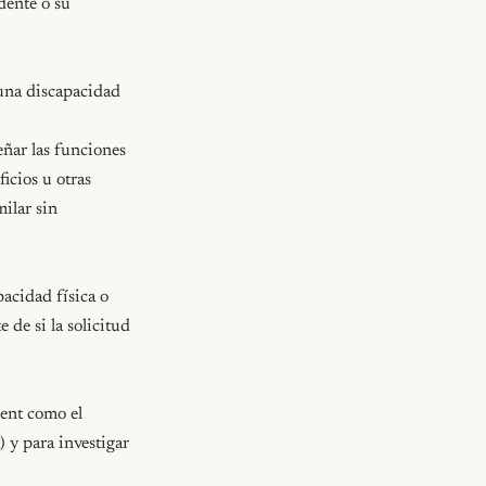
licitante es excluido de las reuniones del comité, el coordinador deberá comunicarse con ellos para que tengan la oportunidad de interactuar y contribuir a la planificación del ajuste razonable.

Proceso de Apelación

Cualquier persona calificada con una discapacidad que no esté conforme con la decisión del coordinador podrá apelar por escrito ante el Superintendente o su designado. Esta apelación deberá presentarse dentro de los 10 días hábiles siguientes a la recepción de la decisión e incluir:

- Una declaración clara y concisa de los motivos de la apelación

- Una declaración del remedio específico que se solicita

El Superintendente o su designado deberá consultar con el coordinador y revisar la apelación, junto con cualquier documento de respaldo disponible. El Superintendente o su designado deberá comunicar a la persona una decisión dentro de los 15 días hábiles siguientes a la recepción de la apelación.

Cualquier apelación adicional sobre ajuste razonable será considerada una queja p