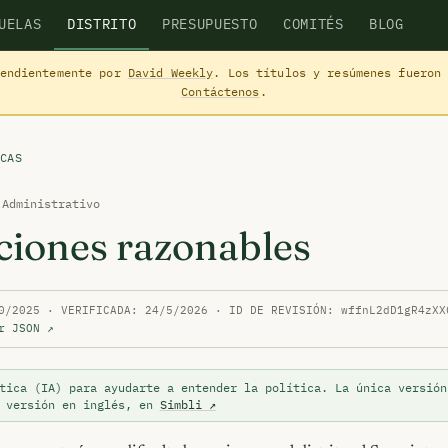
UELAS
DISTRITO
PRESUPUESTO
COMITÉS
BLOG
pendientemente por
David Weekly
. Los títulos y resúmenes fueron
Contáctenos
.
CAS
 Administrativo
ciones razonables
0/2025 · VERIFICADA: 24/5/2026 · ID DE REVISIÓN: wffnL2dD1gR4zXX
r JSON ↗
tica (IA) para ayudarte a entender la política. La única versión
a versión en inglés, en
Simbli ↗