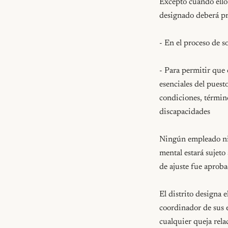
Excepto cuando ello representaría una dificultad excesiva para el distrito, el Superintendente o su designado deberá proporcionar ajustes razonables:

- En el proceso de solicitud de empleo, a cualquier solicitante de empleo calificado con una discapacidad

- Para permitir que cualquier empleado calificado con una discapacidad pueda desempeñar las funciones esenciales del puesto que ocupa o desea ocupar, o para disfrutar de igualdad en los beneficios u otras condiciones, términos y privilegios de empleo que los demás empleados en situación similar sin discapacidades

Ningún empleado ni solicitante de empleo que solicite un ajuste razonable por su discapacidad física o mental estará sujeto a discriminación ni a ningún castigo o sanción, independientemente de si la solicitud de ajuste fue aprobada o no. (Government Code 12940)

El distrito designa el puesto especificado en AR 4030 - Nondiscrimination in Employment como el coordinador de sus esfuerzos para cumplir con la Americans with Disabilities Act (ADA) y para investigar cualquier queja relacionada.

Definiciones

Discapacidad, con respecto a una persona, se define como cualquiera de las siguientes condiciones: (Government Code 12926; 29 CFR 1630.2)

- Una deficiencia física o mental que limita una o más de las actividades principales de la vida

- Un historial de dicha deficiencia

- Ser considerado como si se tuviera dicha deficiencia

Las limitaciones se determinarán sin tomar en cuenta medidas paliativas como medicamentos, dispositivos de asistencia, prótesis o ajustes razonables, a menos que la medida paliativa en sí misma limite una actividad principal de la vida. (Government Code 12926)

Las funciones esenciales son las obligaciones laborales fundamentales del puesto que la persona con discapacidad ocupa o desea ocupar. El término no incluye las funciones secundarias del puesto. (Government Code 12926; 29 CFR 1630.2)

Ajuste razonable significa: (Government Code 12926; 29 CFR 1630.2)

- Para un solicitante de empleo calificado con una discapacidad, las modificaciones o adaptaciones al