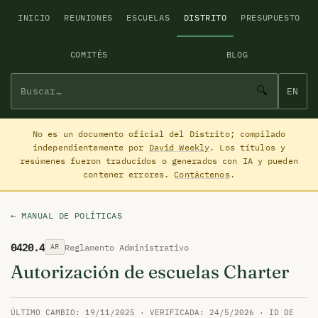
INICIO
REUNIONES
ESCUELAS
DISTRITO
PRESUPUESTO
COMITÉS
BLOG
🔍
EN
No es un documento oficial del Distrito; compilado
independientemente por
David Weekly
. Los títulos y
resúmenes fueron traducidos o generados con IA y pueden
contener errores.
Contáctenos
.
← MANUAL DE POLÍTICAS
0420.4
Reglamento Administrativo
AR
Autorización de escuelas Charter
ÚLTIMO CAMBIO: 19/11/2025 · VERIFICADA: 24/5/2026 · ID DE