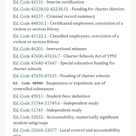
Ed. Code 42131
- Interim certification
Ed. Code 42238.02-42238.52
- Funding for charter districts
Ed. Code 44237
- Criminal record summary
Ed. Code 44830.1
- Certificated employees; conviction of a
violent or serious felony
Ed. Code 45122.1
- Classified employees; conviction of a
violent or serious felony
Ed. Code 46201
- Instructional minutes
Ed. Code 47600-47616.7
- Charter Schools Act of 1992
Ed. Code 47640-47647
- Special education funding for
charter schools
Ed. Code 47650-47655
- Funding of charter schools
Ed. Code 48900
- Suspension or expulsion; use of
controlled substances
Ed. Code 49011
- Student fees; definition
Ed. Code 51744-51749.6
- Independent study
Ed. Code 51745
- Independent study
Ed. Code 52052
- Accountability; numerically significant
student subgroups
Ed. Code 52060-52077
- Local control and accountability