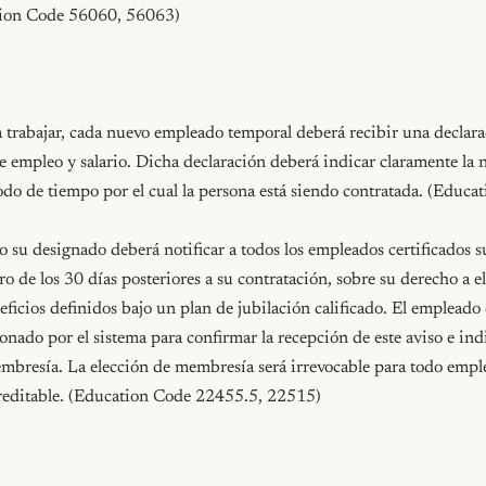
tion Code 56060, 56063)

trabajar, cada nuevo empleado temporal deberá recibir una declarac
e empleo y salario. Dicha declaración deberá indicar claramente la n
odo de tiempo por el cual la persona está siendo contratada. (Educa
 su designado deberá notificar a todos los empleados certificados su
ro de los 30 días posteriores a su contratación, sobre su derecho a e
icios definidos bajo un plan de jubilación calificado. El empleado 
nado por el sistema para confirmar la recepción de este aviso e indi
embresía. La elección de membresía será irrevocable para todo emple
creditable. (Education Code 22455.5, 22515)
