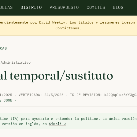
UELAS
DISTRITO
PRESUPUESTO
COMITÉS
BLOG
pendientemente por
David Weekly
. Los títulos y resúmenes fueron
Contáctenos
.
CAS
 Administrativo
l temporal/sustituto
1/2025 · VERIFICADA: 24/5/2026 · ID DE REVISIÓN: kA2QbplusBYYJgG
r JSON ↗
tica (IA) para ayudarte a entender la política. La única versión
a versión en inglés, en
Simbli ↗