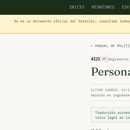
INICIO
REUNIONES
ESC
No es un documento oficial del Distrito; compilado inde
← MANUAL DE POLÍTI
4121
Reglamento
AR
Persona
ÚLTIMO CAMBIO: 19/1
Versión en inglés
Ve
Traducción automá
valor legal es l