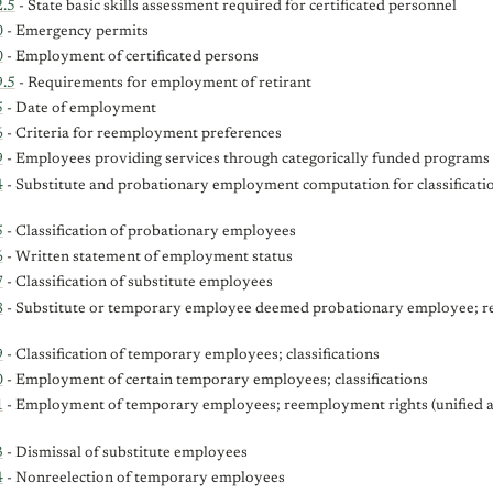
.5
- State basic skills assessment required for certificated personnel
0
- Emergency permits
0
- Employment of certificated persons
.5
- Requirements for employment of retirant
5
- Date of employment
6
- Criteria for reemployment preferences
9
- Employees providing services through categorically funded programs
4
- Substitute and probationary employment computation for classificati
5
- Classification of probationary employees
6
- Written statement of employment status
7
- Classification of substitute employees
8
- Substitute or temporary employee deemed probationary employee; 
9
- Classification of temporary employees; classifications
0
- Employment of certain temporary employees; classifications
1
- Employment of temporary employees; reemployment rights (unified a
3
- Dismissal of substitute employees
4
- Nonreelection of temporary employees