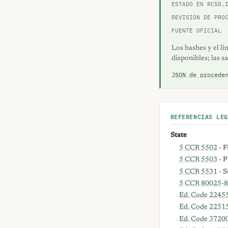
ESTADO EN RCSD.
REVISIÓN DE PRO
FUENTE OFICIAL
Los hashes y el li
disponibles; las s
JSON de procede
REFERENCIAS LEG
State
5 CCR 5502
- F
5 CCR 5503
- P
5 CCR 5531
- S
5 CCR 80025-8
Ed. Code 22455
Ed. Code 2251
Ed. Code 3720