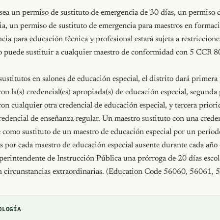
ea un permiso de sustituto de emergencia de 30 días, un permiso de
ia, un permiso de sustituto de emergencia para maestros en formaci
cia para educación técnica y profesional estará sujeta a restriccione
o puede sustituir a cualquier maestro de conformidad con 5 CCR 
ustitutos en salones de educación especial, el distrito dará primera 
con la(s) credencial(es) apropiada(s) de educación especial, segunda p
con cualquier otra credencial de educación especial, y tercera priorid
redencial de enseñanza regular. Un maestro sustituto con una crede
como sustituto de un maestro de educación especial por un período 
 por cada maestro de educación especial ausente durante cada año esc
uperintendente de Instrucción Pública una prórroga de 20 días escola
n circunstancias extraordinarias. (Education Code 56060, 56061, 
OLOGÍA