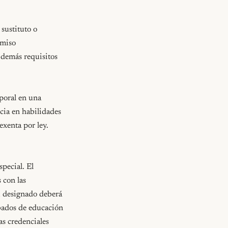
ustituto o 
miso 
demás requisitos 
poral en una 
ia en habilidades 
xenta por ley. 
pecial. El 
con las 
u designado deberá 
ados de educación 
s credenciales 