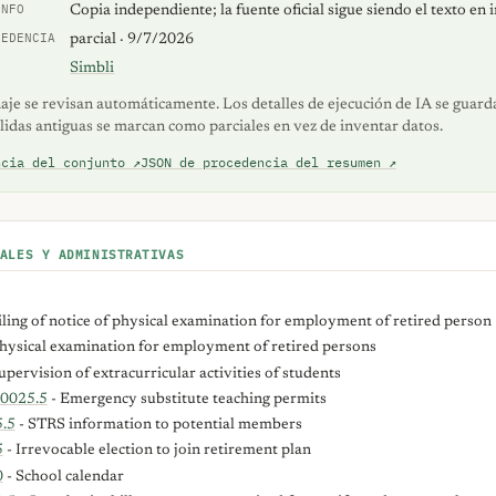
INFO
Copia independiente; la fuente oficial sigue siendo el texto en 
CEDENCIA
parcial · 9/7/2026
Simbli
naje se revisan automáticamente. Los detalles de ejecución de IA se guar
alidas antiguas se marcan como parciales en vez de inventar datos.
ncia del conjunto ↗
JSON de procedencia del resumen ↗
ALES Y ADMINISTRATIVAS
iling of notice of physical examination for employment of retired person
hysical examination for employment of retired persons
upervision of extracurricular activities of students
0025.5
- Emergency substitute teaching permits
.5
- STRS information to potential members
5
- Irrevocable election to join retirement plan
0
- School calendar