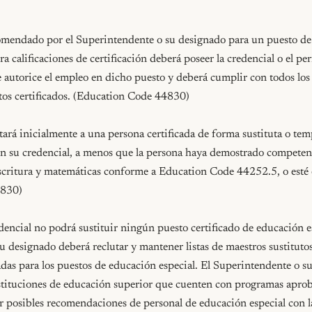
mendado por el Superintendente o su designado para un puesto de s
a calificaciones de certificación deberá poseer la credencial o el per
 autorice el empleo en dicho puesto y deberá cumplir con todos los 
stos certificados. (Education Code 44830)

atará inicialmente a una persona certificada de forma sustituta o tem
n su credencial, a menos que la persona haya demostrado competenc
escritura y matemáticas conforme a Education Code 44252.5, o esté e
830)

encial no podrá sustituir ningún puesto certificado de educación es
 designado deberá reclutar y mantener listas de maestros sustitutos 
das para los puestos de educación especial. El Superintendente o s
tituciones de educación superior que cuenten con programas aprob
r posibles recomendaciones de personal de educación especial con la