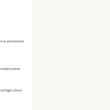
on as permanent
reemployment
nd high school