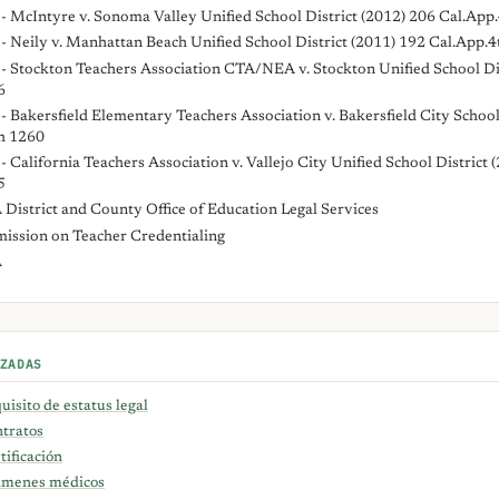
- McIntyre v. Sonoma Valley Unified School District (2012) 206 Cal.App
- Neily v. Manhattan Beach Unified School District (2011) 192 Cal.App.4
- Stockton Teachers Association CTA/NEA v. Stockton Unified School Dis
6
- Bakersfield Elementary Teachers Association v. Bakersfield City School
h 1260
- California Teachers Association v. Vallejo City Unified School District 
5
District and County Office of Education Legal Services
ission on Teacher Credentialing
A
ZADAS
uisito de estatus legal
tratos
tificación
menes médicos