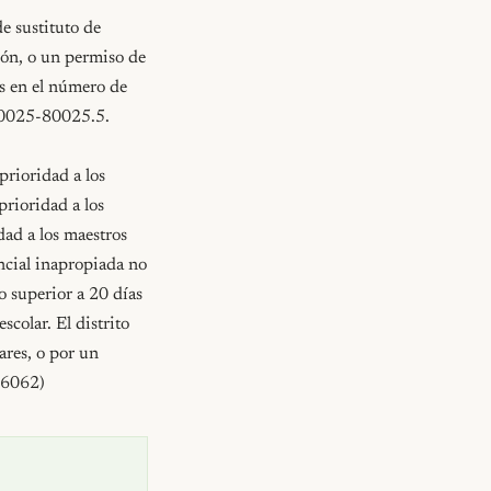
 sustituto de 
ón, o un permiso de 
s en el número de 
80025-80025.5.

prioridad a los 
rioridad a los 
ad a los maestros 
ncial inapropiada no 
superior a 20 días 
olar. El distrito 
res, o por un 
56062)