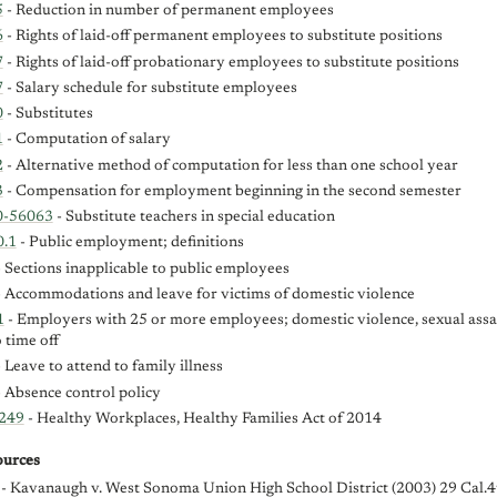
5
- Reduction in number of permanent employees
6
- Rights of laid-off permanent employees to substitute positions
7
- Rights of laid-off probationary employees to substitute positions
7
- Salary schedule for substitute employees
0
- Substitutes
1
- Computation of salary
2
- Alternative method of computation for less than one school year
3
- Compensation for employment beginning in the second semester
0-56063
- Substitute teachers in special education
0.1
- Public employment; definitions
 Sections inapplicable to public employees
 Accommodations and leave for victims of domestic violence
1
- Employers with 25 or more employees; domestic violence, sexual assau
o time off
 Leave to attend to family illness
 Absence control policy
-249
- Healthy Workplaces, Healthy Families Act of 2014
urces
- Kavanaugh v. West Sonoma Union High School District (2003) 29 Cal.4