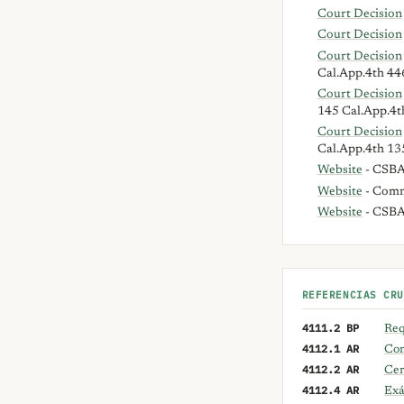
Court Decision
Court Decision
Court Decision
Cal.App.4th 44
Court Decision
145 Cal.App.4t
Court Decision
Cal.App.4th 13
Website
- CSBA 
Website
- Comm
Website
- CSB
REFERENCIAS CRU
4111.2 BP
Req
4112.1 AR
Con
4112.2 AR
Cer
4112.4 AR
Exá