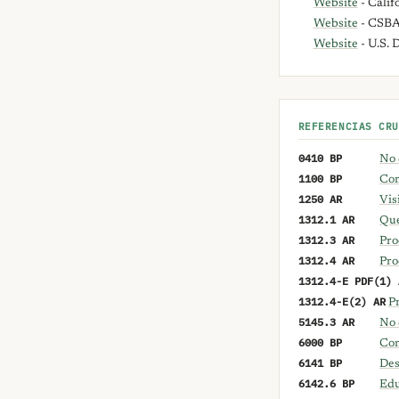
Website
- Calif
Website
- CSB
Website
- U.S. 
REFERENCIAS CRU
0410 BP
No 
1100 BP
Com
1250 AR
Vis
1312.1 AR
Que
1312.3 AR
Pro
1312.4 AR
Pro
1312.4-E PDF(1) 
1312.4-E(2) AR
P
5145.3 AR
No 
6000 BP
Con
6141 BP
Des
6142.6 BP
Edu