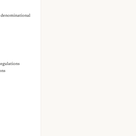
r denominational
regulations
ons