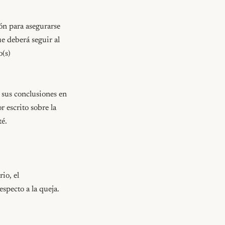
n para asegurarse 
e deberá seguir al 
(s) 
 sus conclusiones en 
 escrito sobre la 
é.

o, el 
pecto a la queja.
