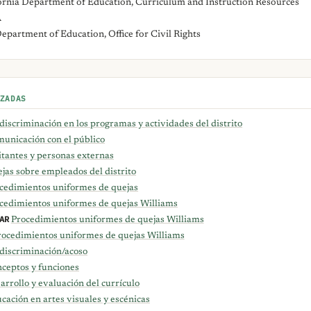
ornia Department of Education, Curriculum and Instruction Resources
A
Department of Education, Office for Civil Rights
ZADAS
discriminación en los programas y actividades del distrito
unicación con el público
itantes y personas externas
jas sobre empleados del distrito
cedimientos uniformes de quejas
cedimientos uniformes de quejas Williams
AR
Procedimientos uniformes de quejas Williams
rocedimientos uniformes de quejas Williams
discriminación/acoso
ceptos y funciones
arrollo y evaluación del currículo
cación en artes visuales y escénicas