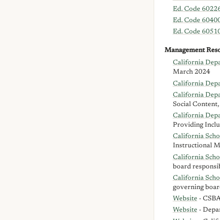
Ed. Code 6022
Ed. Code 6040
Ed. Code 6051
Management Reso
California Dep
March 2024
California Dep
California Dep
Social Content
California Depa
Providing Inclu
California Scho
Instructional M
California Scho
board responsibi
California Scho
governing board
Website
- CSBA 
Website
- Depar