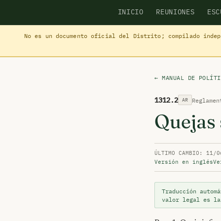
INICIO
REUNIONES
ESC
No es un documento oficial del Distrito; compilado inde
← MANUAL DE POLÍTI
1312.2
Reglamen
AR
Quejas 
ÚLTIMO CAMBIO: 11/0
Versión en inglés
Ve
Traducción automá
valor legal es l