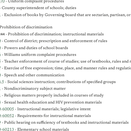
670
- Uniform complaint procedures
- County superintendent of schools; duties
1
- Exclusion of books by Governing board that are sectarian, partisan, o
Prohibition of discrimination
244
- Prohibition of discrimination; instructional materials
0
- Control of district; prescription and enforcement of rules
0
- Powers and duties of school boards
6
- Williams uniform complaint procedures
5
- Teacher enforcement of course of studies; use of textbooks, rules and 
7
- Exercise of free expression; time, place, and manner rules and regulati
0
- Speech and other communication
.5
- Social sciences instruction; contributions of specified groups
1
- Nondiscriminatory subject matter
1
- Religious matters properly included in courses of study
3
- Sexual health education and HIV prevention materials
0-60005
- Instructional materials; legislative intent
0-60052
- Requirements for instructional materials
9
- Public hearing on sufficiency of textbooks and instructional materials
0-60213
- Elementary school materials