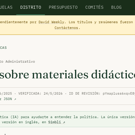
UELAS
DISTRITO
PRESUPUESTO
COMITÉS
BLOG
pendientemente por
David Weekly
. Los títulos y resúmenes fueron
Contáctenos
.
CAS
to Administrativo
sobre materiales didáctic
6/2025 · VERIFICADA: 24/5/2026 · ID DE REVISIÓN: pYmapluss6xqvE8
r JSON ↗
tica (IA) para ayudarte a entender la política. La única versión
a versión en inglés, en
Simbli ↗