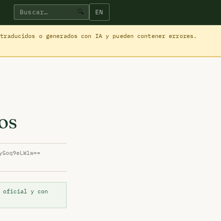
EN
🔍
 traducidos o generados con IA y pueden contener errores.
os
yGoq9eLWlw==
 oficial y con