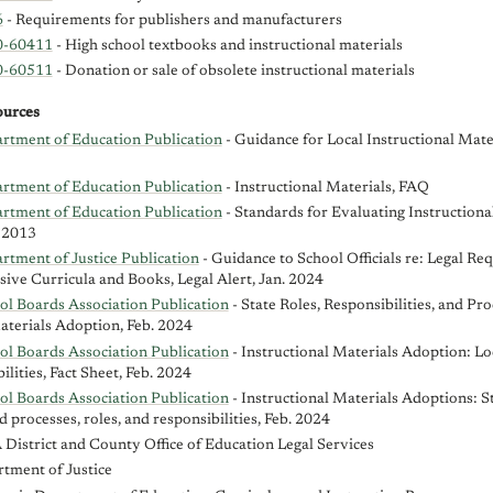
6
- Requirements for publishers and manufacturers
0-60411
- High school textbooks and instructional materials
0-60511
- Donation or sale of obsolete instructional materials
urces
artment of Education Publication
- Guidance for Local Instructional Mate
artment of Education Publication
- Instructional Materials, FAQ
artment of Education Publication
- Standards for Evaluating Instructiona
, 2013
rtment of Justice Publication
- Guidance to School Officials re: Legal Re
sive Curricula and Books, Legal Alert, Jan. 2024
ol Boards Association Publication
- State Roles, Responsibilities, and Pro
aterials Adoption, Feb. 2024
ol Boards Association Publication
- Instructional Materials Adoption: Lo
lities, Fact Sheet, Feb. 2024
ol Boards Association Publication
- Instructional Materials Adoptions: St
 processes, roles, and responsibilities, Feb. 2024
District and County Office of Education Legal Services
tment of Justice