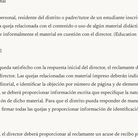
al

rsonal, residente del distrito o padre/tutor de un estudiante inscrit
na queja relacionada con el contenido o uso de algún material didáctic
r informalmente el material en cuestión con el director. (Educatio


queda satisfecho con la respuesta inicial del director, el reclamante 
 director. Las quejas relacionadas con material impreso deberán indic
 editorial, e identificar la objeción por número de página y de element
 se deberá proporcionar información escrita que especifique la natur
ión de dicho material. Para que el distrito pueda responder de maner
firmar todas las quejas y proporcionar información de identificació
, el director deberá proporcionar al reclamante un acuse de recibo po