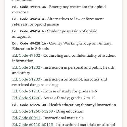
notification
Ed. Code 49414.35
- Emergency treatment for opioid
overdose
Ed. Code 49414.4
- Alternatives to law enforcement
referrals for opioid misuse
Ed. Code 49414.6
- Student possession of opioid
antagonist
Ed. Code 49428.16
- County Working Group on Fentanyl
Education in Schools
Ed. Code 49602
- Counseling and confidentiality of student
information
Ed. Code 51202
- Instruction in personal and public health
and safety
Ed. Code 51203
- Instruction on alcohol, narcotics and
restricted dangerous drugs
Ed. Code 51210
- Course of study for grades 1-6
Ed. Code 51220
- Areas of study; grades 7 to 12
Ed. Code 51225.38
- Health education; fentanyl instruction
Ed. Code 51260-51269
- Drug education
Ed. Code 60041
- Instructional materials
Ed. Code 60110-60115
- Instructional materials on alcohol