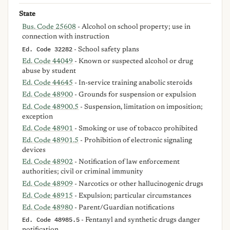
State
Bus. Code 25608
- Alcohol on school property; use in
connection with instruction
Ed. Code 32282
- School safety plans
Ed. Code 44049
- Known or suspected alcohol or drug
abuse by student
Ed. Code 44645
- In-service training anabolic steroids
Ed. Code 48900
- Grounds for suspension or expulsion
Ed. Code 48900.5
- Suspension, limitation on imposition;
exception
Ed. Code 48901
- Smoking or use of tobacco prohibited
Ed. Code 48901.5
- Prohibition of electronic signaling
devices
Ed. Code 48902
- Notification of law enforcement
authorities; civil or criminal immunity
Ed. Code 48909
- Narcotics or other hallucinogenic drugs
Ed. Code 48915
- Expulsion; particular circumstances
Ed. Code 48980
- Parent/Guardian notifications
Ed. Code 48985.5
- Fentanyl and synthetic drugs danger