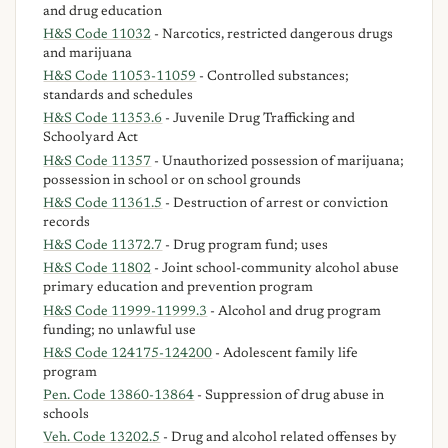
and drug education
H&S Code 11032
- Narcotics, restricted dangerous drugs
and marijuana
H&S Code 11053-11059
- Controlled substances;
standards and schedules
H&S Code 11353.6
- Juvenile Drug Trafficking and
Schoolyard Act
H&S Code 11357
- Unauthorized possession of marijuana;
possession in school or on school grounds
H&S Code 11361.5
- Destruction of arrest or conviction
records
H&S Code 11372.7
- Drug program fund; uses
H&S Code 11802
- Joint school-community alcohol abuse
primary education and prevention program
H&S Code 11999-11999.3
- Alcohol and drug program
funding; no unlawful use
H&S Code 124175-124200
- Adolescent family life
program
Pen. Code 13860-13864
- Suppression of drug abuse in
schools
Veh. Code 13202.5
- Drug and alcohol related offenses by