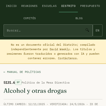
INICIO
REUNIONES
ESCUELAS
DISTRITO
PRESUPUESTO
COMITÉS
BLOG
🔍
EN
No es un documento oficial del Distrito; compilado
independientemente por
David Weekly
. Los títulos y
resúmenes fueron traducidos o generados con IA y pueden
contener errores.
Contáctenos
.
← MANUAL DE POLÍTICAS
5131.6
Política de la Mesa Directiva
BP
Alcohol y otras drogas
ÚLTIMO CAMBIO: 12/11/2025 · VERIFICADA: 24/5/2026 · ID DE