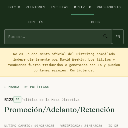
INICIO
REUNIONES
ESCUELAS
DISTRITO
PRESUPUESTO
COMITÉS
BLOG
🔍
EN
No es un documento oficial del Distrito; compilado
independientemente por
David Weekly
. Los títulos y
resúmenes fueron traducidos o generados con IA y pueden
contener errores.
Contáctenos
.
← MANUAL DE POLÍTICAS
5123
Política de la Mesa Directiva
BP
Promoción/Adelanto/Retención
ÚLTIMO CAMBIO: 19/08/2025 · VERIFICADA: 24/5/2026 · ID DE