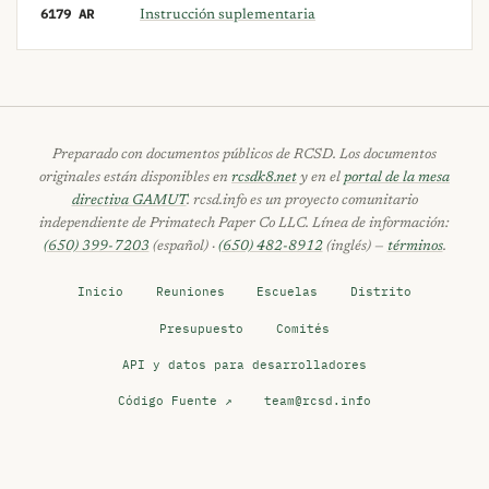
6179 AR
Instrucción suplementaria
Preparado con documentos públicos de RCSD. Los documentos
originales están disponibles en
rcsdk8.net
y en el
portal de la mesa
directiva GAMUT
. rcsd.info es un proyecto comunitario
independiente de Primatech Paper Co LLC. Línea de información:
(650) 399-7203
(español) ·
(650) 482-8912
(inglés) —
términos
.
Inicio
Reuniones
Escuelas
Distrito
Presupuesto
Comités
API y datos para desarrolladores
Código Fuente ↗
team@rcsd.info