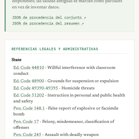
disponibles; las salidas antiguas se marcan como parciales
en vez de inventar datos.
JSON de procedencia del conjunto ↗
JSON de procedencia del resumen ↗
REFERENCIAS LEGALES Y ADMINISTRATIVAS
State
Ed. Code 44810
- Willful interference with classroom
conduct
Ed. Code 48900
- Grounds for suspension or expulsion
Ed. Code 49390-49395
- Homicide threats
Ed. Code 51202
- Instruction in personal and public health
and safety
Pen. Code 148.1
- False report of explosive or facsimile
bomb
Pen. Code 17
- Felony, misdemeanor, classification of
offenses
Pen. Code 245
- Assault with deadly weapon