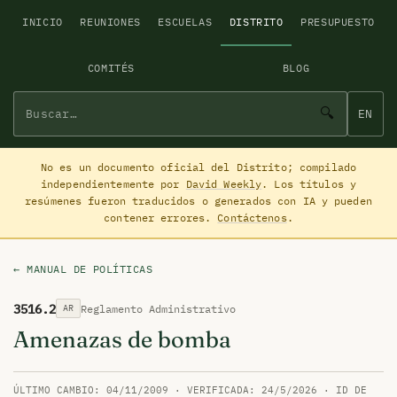
INICIO
REUNIONES
ESCUELAS
DISTRITO
PRESUPUESTO
COMITÉS
BLOG
🔍
EN
No es un documento oficial del Distrito; compilado
independientemente por
David Weekly
. Los títulos y
resúmenes fueron traducidos o generados con IA y pueden
contener errores.
Contáctenos
.
← MANUAL DE POLÍTICAS
3516.2
Reglamento Administrativo
AR
Amenazas de bomba
ÚLTIMO CAMBIO: 04/11/2009 · VERIFICADA: 24/5/2026 · ID DE