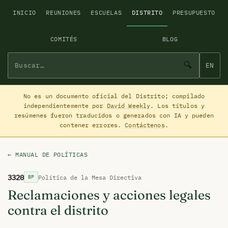
INICIO
REUNIONES
ESCUELAS
DISTRITO
PRESUPUESTO
COMITÉS
BLOG
🔍
EN
No es un documento oficial del Distrito; compilado
independientemente por
David Weekly
. Los títulos y
resúmenes fueron traducidos o generados con IA y pueden
contener errores.
Contáctenos
.
← MANUAL DE POLÍTICAS
3320
Política de la Mesa Directiva
BP
Reclamaciones y acciones legales
contra el distrito