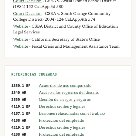
Court Decision
- CSEA v. Azusa Unified School District
(1984) 152 Cal.App.3d 580
Court Decision
- CSEA v. South Orange Community
College District (2004) 124 Cal.App.4th 574
Website
- CSBA District and County Office of Education
Legal Services
Website
- California Secretary of State's Office
Website
- Fiscal Crisis and Management Assistance Team
REFERENCIAS CRUZADAS
1330.1 BP
Acuerdos de uso compartido
1340 AR
Acceso a los registros del distrito
3530 AR
Gestión de riesgos y seguros
4119.1 BP
Derechos civiles y legales
4157.1 BP
Lesiones relacionadas con el trabajo
4158 AR
Protección del empleado
4219.1 BP
Derechos civiles y legales
4258 AR
Protección del empleado