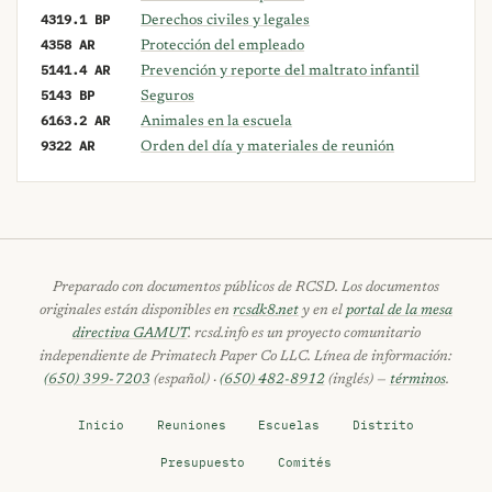
4319.1 BP
Derechos civiles y legales
4358 AR
Protección del empleado
5141.4 AR
Prevención y reporte del maltrato infantil
5143 BP
Seguros
6163.2 AR
Animales en la escuela
9322 AR
Orden del día y materiales de reunión
Preparado con documentos públicos de RCSD. Los documentos
originales están disponibles en
rcsdk8.net
y en el
portal de la mesa
directiva GAMUT
. rcsd.info es un proyecto comunitario
independiente de Primatech Paper Co LLC. Línea de información:
(650) 399-7203
(español) ·
(650) 482-8912
(inglés) —
términos
.
Inicio
Reuniones
Escuelas
Distrito
Presupuesto
Comités