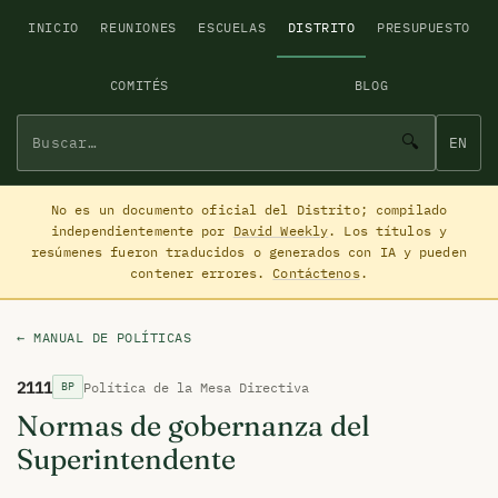
INICIO
REUNIONES
ESCUELAS
DISTRITO
PRESUPUESTO
COMITÉS
BLOG
🔍
EN
No es un documento oficial del Distrito; compilado
independientemente por
David Weekly
. Los títulos y
resúmenes fueron traducidos o generados con IA y pueden
contener errores.
Contáctenos
.
← MANUAL DE POLÍTICAS
2111
Política de la Mesa Directiva
BP
Normas de gobernanza del
Superintendente