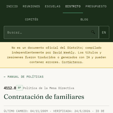
INICIO
REUNIONES
ESCUELAS
DISTRITO
PRESUPUESTO
COMITÉS
BLOG
🔍
EN
No es un documento oficial del Distrito; compilado
independientemente por
David Weekly
. Los títulos y
resúmenes fueron traducidos o generados con IA y pueden
contener errores.
Contáctenos
.
← MANUAL DE POLÍTICAS
4112.8
Política de la Mesa Directiva
BP
Contratación de familiares
ÚLTIMO CAMBIO: 04/11/2009 · VERIFICADA: 24/5/2026 · ID DE