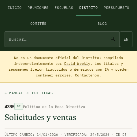
INICIO
REUNIONES
ESCUELAS
DISTRITO
PRESUPUESTO
COMITÉS
BLOG
🔍
EN
No es un documento oficial del Distrito; compilado
independientemente por
David Weekly
. Los títulos y
resúmenes fueron traducidos o generados con IA y pueden
contener errores.
Contáctenos
.
← MANUAL DE POLÍTICAS
4335
Política de la Mesa Directiva
BP
Solicitudes y ventas
ÚLTIMO CAMBIO: 14/01/2026 · VERIFICADA: 24/5/2026 · ID DE