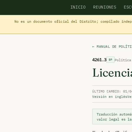
INICIO
REUNIONES
ESC
No es un documento oficial del Distrito; compilado inde
← MANUAL DE POLÍTI
4261.3
Política
BP
Licenci
ÚLTIMO CAMBIO: 01/0
Versión en inglés
Ve
Traducción automá
valor legal es l