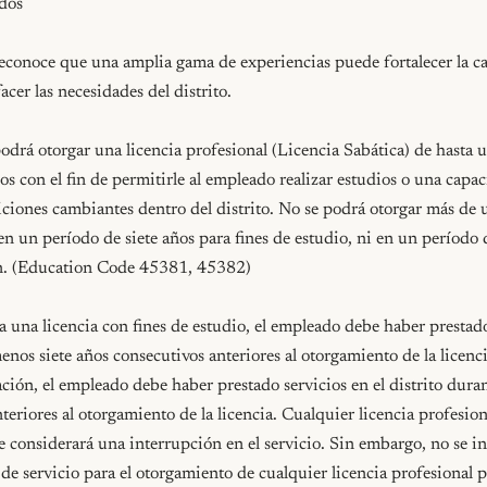
dos

econoce que una amplia gama de experiencias puede fortalecer la c
cer las necesidades del distrito.

drá otorgar una licencia profesional (Licencia Sabática) de hasta un
os con el fin de permitirle al empleado realizar estudios o una capac
iciones cambiantes dentro del distrito. No se podrá otorgar más de un
n un período de siete años para fines de estudio, ni en un período d
ón. (Education Code 45381, 45382)

ra una licencia con fines de estudio, el empleado debe haber prestado 
enos siete años consecutivos anteriores al otorgamiento de la licencia.
ación, el empleado debe haber prestado servicios en el distrito duran
teriores al otorgamiento de la licencia. Cualquier licencia profesiona
 considerará una interrupción en el servicio. Sin embargo, no se in
o de servicio para el otorgamiento de cualquier licencia profesional p