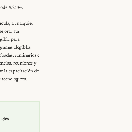
Code 45384.

cula, a cualquier 
jorar sus 
gible para 
ramas elegibles 
obadas, seminarios e 
ncias, reuniones y 
r la capacitación de 
tecnológicos. 
inglés