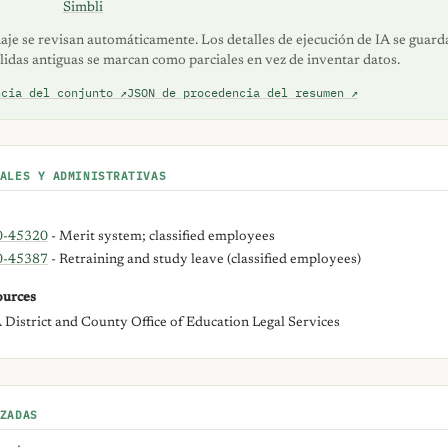
Simbli
naje se revisan automáticamente. Los detalles de ejecución de IA se guar
alidas antiguas se marcan como parciales en vez de inventar datos.
ncia del conjunto ↗
JSON de procedencia del resumen ↗
ALES Y ADMINISTRATIVAS
0-45320
- Merit system; classified employees
0-45387
- Retraining and study leave (classified employees)
urces
District and County Office of Education Legal Services
ZADAS