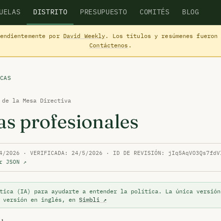
UELAS
DISTRITO
PRESUPUESTO
COMITÉS
BLOG
pendientemente por
David Weekly
. Los títulos y resúmenes fueron
Contáctenos
.
CAS
 de la Mesa Directiva
as profesionales
4/2026 · VERIFICADA: 24/5/2026 · ID DE REVISIÓN: jIq5AqVO3Qs7fdV
r JSON ↗
tica (IA) para ayudarte a entender la política. La única versión
a versión en inglés, en
Simbli ↗