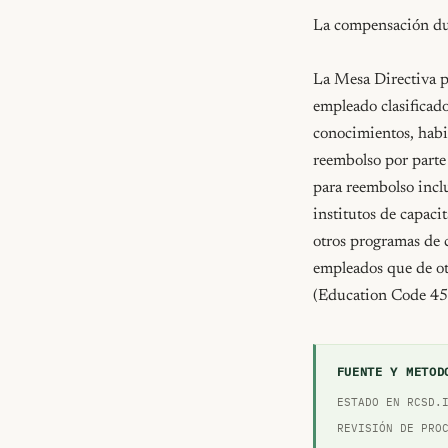
La compensación dur
La Mesa Directiva po
empleado clasificad
conocimientos, habil
reembolso por parte 
para reembolso inclu
institutos de capaci
otros programas de c
empleados que de ot
(Education Code 4
FUENTE Y METOD
ESTADO EN RCSD.
REVISIÓN DE PRO