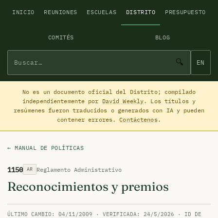
INICIO
REUNIONES
ESCUELAS
DISTRITO
PRESUPUESTO
COMITÉS
BLOG
🔍
EN
No es un documento oficial del Distrito; compilado
independientemente por
David Weekly
. Los títulos y
resúmenes fueron traducidos o generados con IA y pueden
contener errores.
Contáctenos
.
← MANUAL DE POLÍTICAS
1150
Reglamento Administrativo
AR
Reconocimientos y premios
ÚLTIMO CAMBIO: 04/11/2009 · VERIFICADA: 24/5/2026 · ID DE