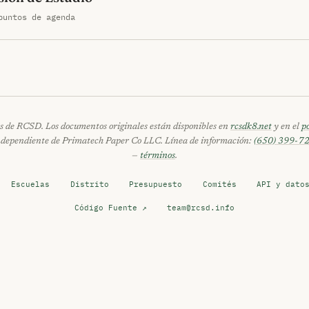
puntos de agenda
 de RCSD. Los documentos originales están disponibles en
rcsdk8.net
y en el
p
independiente de Primatech Paper Co LLC. Línea de información:
(650) 399-7
—
términos
.
Escuelas
Distrito
Presupuesto
Comités
API y dato
Código Fuente ↗
team@rcsd.info