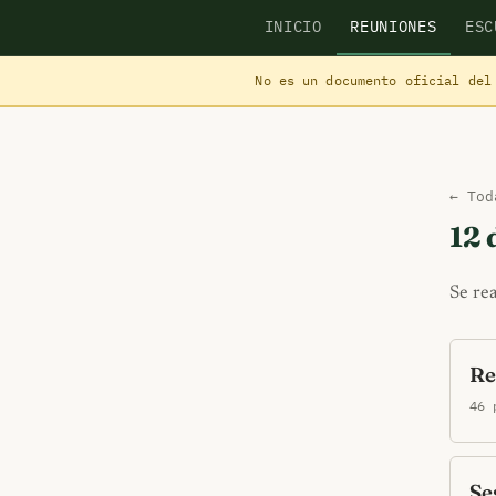
INICIO
REUNIONES
ESC
No es un documento oficial del
← Tod
12 
Se re
Re
46 
Se