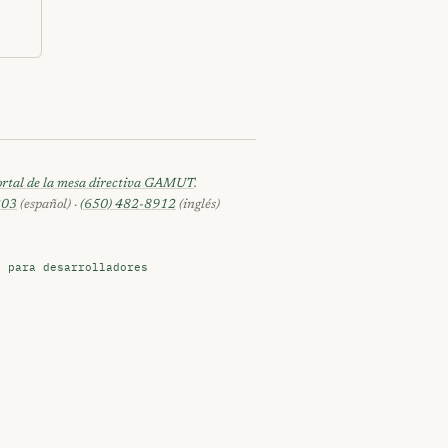
ortal de la mesa directiva GAMUT
.
203
(español) ·
(650) 482-8912
(inglés)
s para desarrolladores