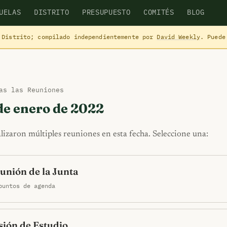
UELAS
DISTRITO
PRESUPUESTO
COMITÉS
BLOG
 Distrito; compilado independientemente por
David Weekly
. Puede
as las Reuniones
de enero de 2022
alizaron múltiples reuniones en esta fecha. Seleccione una:
unión de la Junta
puntos de agenda
sión de Estudio