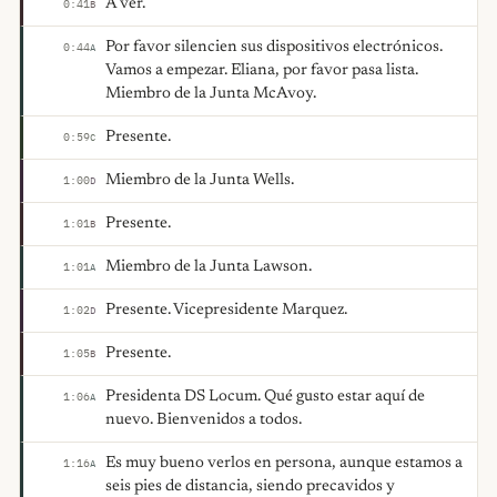
A ver.
0:41
B
Por favor silencien sus dispositivos electrónicos.
0:44
A
Vamos a empezar. Eliana, por favor pasa lista.
Miembro de la Junta McAvoy.
Presente.
0:59
C
Miembro de la Junta Wells.
1:00
D
Presente.
1:01
B
Miembro de la Junta Lawson.
1:01
A
Presente. Vicepresidente Marquez.
1:02
D
Presente.
1:05
B
Presidenta DS Locum. Qué gusto estar aquí de
1:06
A
nuevo. Bienvenidos a todos.
Es muy bueno verlos en persona, aunque estamos a
1:16
A
seis pies de distancia, siendo precavidos y