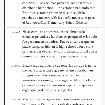
cercanos — las escuelas privadas, las charter y el
distrito de high school — no estaban haciendo esto.
Entonces estaban tratando de conseguir las
pruebas de nosotros. Yo les decía: no, esto es para
el Redwood City Elementary School District.
No sé cómo se enteraron, especialmente las
25:46
B
escuelas privadas y las charter, porque el aviso solo
fue para nuestros padres. Puedo entender que un
padre tenga un hijo en la high school y otro en la
primaria. Les decía: hay dos pruebas aquí, así que si
tienen dos hijos, cada uno puede tomar una.
Estaba muy agradecida de tenerlas porque la gente
26:09
B
me decía al acercarse que no las encontraban en
ningún lado. Hasta nuestro staff — muchos
vinieron ese domingo a recogerlas. El condado ha
ordenado más y solo estamos esperando que nos
digan que podemos ir a recogerlas.
Martin fue a recoger todo lo que tenemos ahora en
26:32
B
la oficina de Wendy en la sala de conferencias —