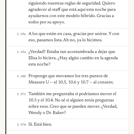
siguiendo nuestras reglas de seguridad. Quiero
agradecer al staff que está aquí esta noche para
ayudarnos con este modelo híbrido. Gracias a
todos por su apoyo.
A los que están en casa, gracias por unirse. Y con
1:25
A
eso, pasamos lista. Ah no, ya lo hicimos.
¿Verdad? Estaba tan acostumbrada a dejar que
1:35
A
Elisa lo hiciera. ¿Hay algún cambio en la agenda
esta noche?
Propongo que movamos los tres puntos de
1:48
E
Measure U — el 10.5, 10.6 y 10.7 — al consent.
También me preguntaba si podríamos mover el
1:57
C
10.3 y el 10.4. No sé si alguien tenía preguntas
sobre esos. Creo que se pueden mover. ¿Verdad,
Wendy o Dr. Baker?
Sí. Está bien.
2:07
B