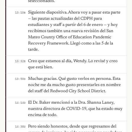
seleccionados.
Siguiente diapositiva. Ahora voy a pasar esta parte
13:10
B
— las pautas actualizadas del CDPH para
estudiantes y staff a partir del 6 de enero — y hoy
recibimos también una nueva revisión del San
Mateo County Office of Education Pandemic
Recovery Framework. Llegó como a las 5 de la
tarde.
Creo que estamos al día, Wendy. Lo revisé y creo
13:32
B
que está bien.
Muchas gracias. Qué gusto verlos en persona. Esta
13:50
D
noche me da mucho gusto presentarles en nombre
del staff del Redwood City School District.
El Dr. Baker mencionó a la Dra. Shanna Laney,
14:14
D
nuestra directora de COVID-19, que ha estado muy
encima de todo.
Pero siendo honestos, desde que regresamos del
14:38
D