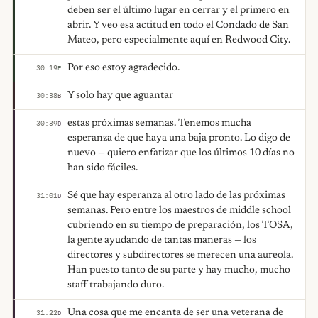
deben ser el último lugar en cerrar y el primero en
abrir. Y veo esa actitud en todo el Condado de San
Mateo, pero especialmente aquí en Redwood City.
Por eso estoy agradecido.
30:19
E
Y solo hay que aguantar
30:38
B
estas próximas semanas. Tenemos mucha
30:39
D
esperanza de que haya una baja pronto. Lo digo de
nuevo — quiero enfatizar que los últimos 10 días no
han sido fáciles.
Sé que hay esperanza al otro lado de las próximas
31:01
D
semanas. Pero entre los maestros de middle school
cubriendo en su tiempo de preparación, los TOSA,
la gente ayudando de tantas maneras — los
directores y subdirectores se merecen una aureola.
Han puesto tanto de su parte y hay mucho, mucho
staff trabajando duro.
Una cosa que me encanta de ser una veterana de
31:22
D