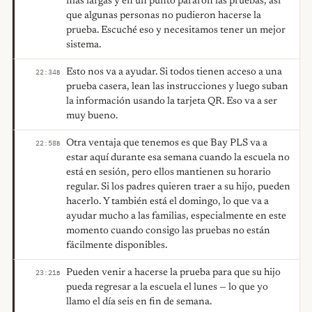
filas largas y en un punto pararon las pruebas, así
que algunas personas no pudieron hacerse la
prueba. Escuché eso y necesitamos tener un mejor
sistema.
Esto nos va a ayudar. Si todos tienen acceso a una
22:34
B
prueba casera, lean las instrucciones y luego suban
la información usando la tarjeta QR. Eso va a ser
muy bueno.
Otra ventaja que tenemos es que Bay PLS va a
22:58
B
estar aquí durante esa semana cuando la escuela no
está en sesión, pero ellos mantienen su horario
regular. Si los padres quieren traer a su hijo, pueden
hacerlo. Y también está el domingo, lo que va a
ayudar mucho a las familias, especialmente en este
momento cuando consigo las pruebas no están
fácilmente disponibles.
Pueden venir a hacerse la prueba para que su hijo
23:21
B
pueda regresar a la escuela el lunes — lo que yo
llamo el día seis en fin de semana.