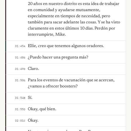
20 años en nuestro distrito es esta idea de trabajar
en comunidad y ayudarse mutuamente,
especialmente en tiempos de necesidad, pero
también para sacar adelante las cosas. Y se ha visto
claramente en estos últimos 10 días. Perdón por
interrumpirte, Mike.
Ellie, creo que tenemos algunos oradores.
31:45
A
¿Puedo hacer una pregunta más?
31:48
G
Claro.
31:49
D
Para los eventos de vacunación que se acercan,
31:50
G
¿vamos a ofrecer boosters?
Sí.
31:54
B
Okay, qué bien.
31:55
D
Okay.
32:01
C