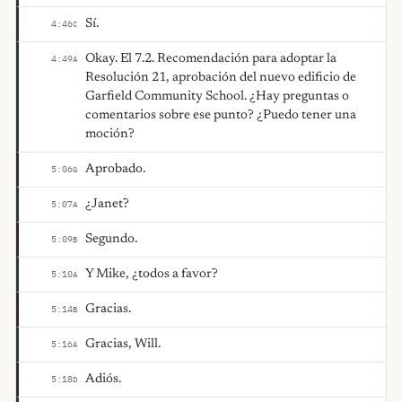
Sí.
4:46
C
Okay. El 7.2. Recomendación para adoptar la
4:49
A
Resolución 21, aprobación del nuevo edificio de
Garfield Community School. ¿Hay preguntas o
comentarios sobre ese punto? ¿Puedo tener una
moción?
Aprobado.
5:06
G
¿Janet?
5:07
A
Segundo.
5:09
B
Y Mike, ¿todos a favor?
5:10
A
Gracias.
5:14
B
Gracias, Will.
5:16
A
Adiós.
5:18
D