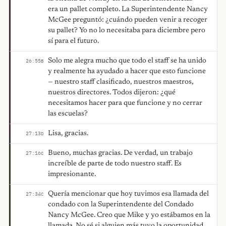
era un pallet completo. La Superintendente Nancy
McGee preguntó: ¿cuándo pueden venir a recoger
su pallet? Yo no lo necesitaba para diciembre pero
sí para el futuro.
Solo me alegra mucho que todo el staff se ha unido
26:55
B
y realmente ha ayudado a hacer que esto funcione
— nuestro staff clasificado, nuestros maestros,
nuestros directores. Todos dijeron: ¿qué
necesitamos hacer para que funcione y no cerrar
las escuelas?
Lisa, gracias.
27:13
D
Bueno, muchas gracias. De verdad, un trabajo
27:16
C
increíble de parte de todo nuestro staff. Es
impresionante.
Quería mencionar que hoy tuvimos esa llamada del
27:34
C
condado con la Superintendente del Condado
Nancy McGee. Creo que Mike y yo estábamos en la
llamada. No sé si alguien más tuvo la oportunidad