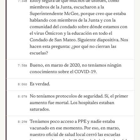
Estoy segura de que muchos de ustedes, como
7:34
B
miembros de la Junta, escucharon a la
Superintendente McGee, porque creo que estaba
hablando con miembros de la Junta y con la
comunidad del condado sobre dónde estamos con
el virus Ómicron y la educación en todo el
Condado de San Mateo. Siguiente diapositiva. Nos
hacen esta pregunta: ¿por qué no cierran las
escuelas?
Bueno, en marzo de 2020, no teníamos ningún
7:58
B
conocimiento sobre el COVID-19.
Es verdad.
8:06
D
No teníamos protocolos de seguridad. Sí, el primer
8:07
B
aumento fue mortal. Los hospitales estaban
saturados.
Teníamos poco acceso a PPE y nadie estaba
8:29
B
vacunado en ese momento. Por eso, en marzo,
nuestro oficial de salud local cerró las escuelas