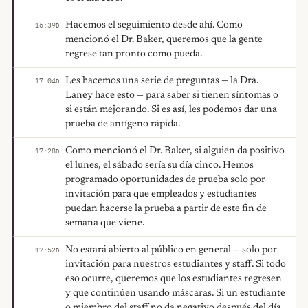
Hacemos el seguimiento desde ahí. Como
16:39
D
mencionó el Dr. Baker, queremos que la gente
regrese tan pronto como pueda.
Les hacemos una serie de preguntas — la Dra.
17:04
D
Laney hace esto — para saber si tienen síntomas o
si están mejorando. Si es así, les podemos dar una
prueba de antígeno rápida.
Como mencionó el Dr. Baker, si alguien da positivo
17:28
D
el lunes, el sábado sería su día cinco. Hemos
programado oportunidades de prueba solo por
invitación para que empleados y estudiantes
puedan hacerse la prueba a partir de este fin de
semana que viene.
No estará abierto al público en general — solo por
17:52
D
invitación para nuestros estudiantes y staff. Si todo
eso ocurre, queremos que los estudiantes regresen
y que continúen usando máscaras. Si un estudiante
o miembro del staff no da negativo después del día