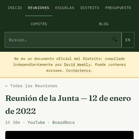
INICIO
REUNIONES
ESCUELAS
DISTRITO
PRESUPUESTO
COMITÉS
BLOG
🔍
EN
No es un documento oficial del Distrito; compilado
independientemente por
David Weekly
. Puede contener
errores.
Contáctenos
.
← Todas las Reuniones
Reunión de la Junta — 12 de enero
de 2022
1h 38m ·
YouTube
·
BoardDocs