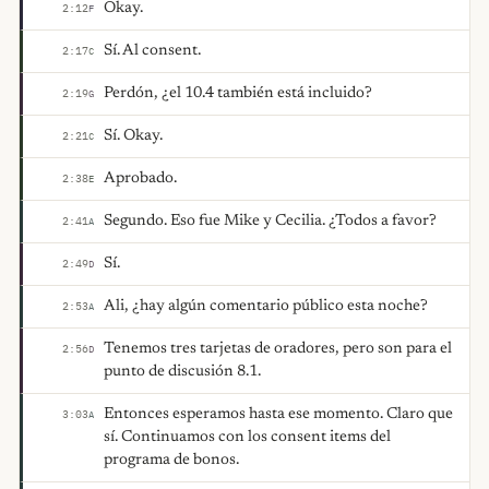
Okay.
2:12
F
Sí. Al consent.
2:17
C
Perdón, ¿el 10.4 también está incluido?
2:19
G
Sí. Okay.
2:21
C
Aprobado.
2:38
E
Segundo. Eso fue Mike y Cecilia. ¿Todos a favor?
2:41
A
Sí.
2:49
D
Ali, ¿hay algún comentario público esta noche?
2:53
A
Tenemos tres tarjetas de oradores, pero son para el
2:56
D
punto de discusión 8.1.
Entonces esperamos hasta ese momento. Claro que
3:03
A
sí. Continuamos con los consent items del
programa de bonos.