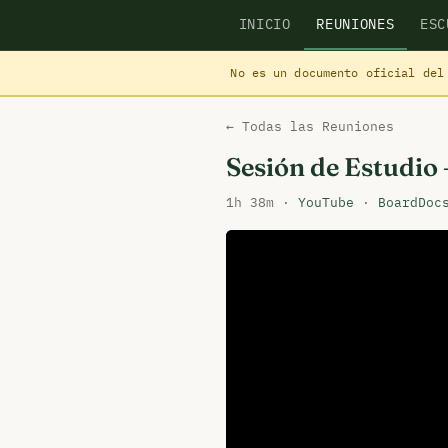
INICIO
REUNIONES
ESC
No es un documento oficial del
← Todas las Reuniones
Sesión de Estudio
1h 38m ·
YouTube
·
BoardDoc