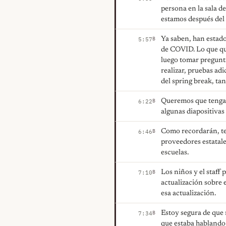
persona en la sala d
estamos después del 
Ya saben, han estado
B
5:57
de COVID. Lo que que
luego tomar pregunt
realizar, pruebas ad
del spring break, ta
Queremos que tengan
B
6:22
algunas diapositivas
Como recordarán, te
B
6:46
proveedores estatal
escuelas.
Los niños y el staff
B
7:10
actualización sobre 
esa actualización.
Estoy segura de que
B
7:34
que estaba hablando