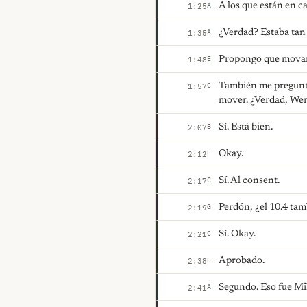
A los que están en ca
A
1:25
¿Verdad? Estaba tan 
A
1:35
Propongo que movamo
E
1:48
También me preguntab
C
1:57
mover. ¿Verdad, Wen
Sí. Está bien.
B
2:07
Okay.
F
2:12
Sí. Al consent.
C
2:17
Perdón, ¿el 10.4 tam
G
2:19
Sí. Okay.
C
2:21
Aprobado.
E
2:38
Segundo. Eso fue Mik
A
2:41