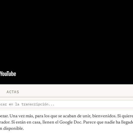
ACTAS
ar. Una vez más, para los que se acaban de unir, bienvenidos. Si quiere
orador. Si están en casa, llenen el Google Doc. Parece que nadie ha llegad
n disponible.