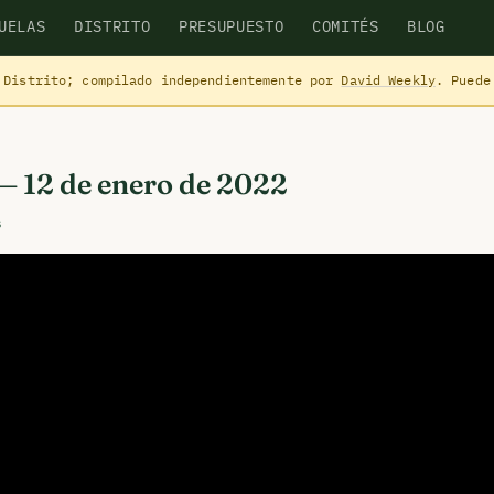
UELAS
DISTRITO
PRESUPUESTO
COMITÉS
BLOG
 Distrito; compilado independientemente por
David Weekly
. Puede
 — 12 de enero de 2022
s