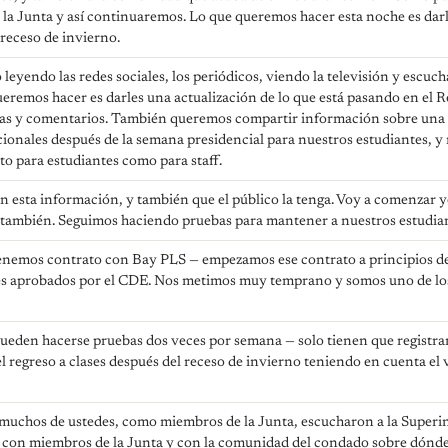
e la Junta y así continuaremos. Lo que queremos hacer esta noche es dar
receso de invierno.
 leyendo las redes sociales, los periódicos, viendo la televisión y escu
remos hacer es darles una actualización de lo que está pasando en el 
as y comentarios. También queremos compartir información sobre una c
icionales después de la semana presidencial para nuestros estudiantes,
nto para estudiantes como para staff.
 esta información, y también que el público la tenga. Voy a comenzar 
 también. Seguimos haciendo pruebas para mantener a nuestros estudiant
nemos contrato con Bay PLS — empezamos ese contrato a principios del
es aprobados por el CDE. Nos metimos muy temprano y somos uno de los d
 pueden hacerse pruebas dos veces por semana — solo tienen que registr
el regreso a clases después del receso de invierno teniendo en cuenta el
 muchos de ustedes, como miembros de la Junta, escucharon a la Super
 con miembros de la Junta y con la comunidad del condado sobre dónde