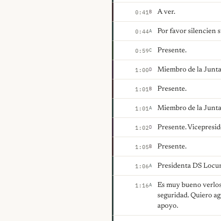
A ver.
B
0:41
Por favor silencien 
A
0:44
Presente.
C
0:59
Miembro de la Junta
D
1:00
Presente.
B
1:01
Miembro de la Junt
A
1:01
Presente. Vicepresi
D
1:02
Presente.
B
1:05
Presidenta DS Locum
A
1:06
Es muy bueno verlos 
A
1:16
seguridad. Quiero ag
apoyo.