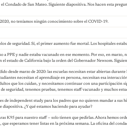
 el Condado de San Mateo. Siguiente diapositiva. Nos hacen esta pregun
 2020, no teníamos ningún conocimiento sobre el COVID-19.
os de seguridad. Sí, el primer aumento fue mortal. Los hospitales estab
 a PPE y nadie estaba vacunado en ese momento. Por eso, en marzo, nue
on el estado de California bajo la orden del Gobernador Newsom. Siguien
do desde marzo de 2020: las escuelas necesitan estar abiertas durante 
tudiantes necesitan el aprendizaje en persona, necesitan esa interacció
ltos que los cuidan, y necesitamos continuar con una participación sign
de seguridad, tenemos pruebas, tenemos staff vacunado y muchos estu
s de independent study para los padres que no quieren mandar a sus hi
nte diapositiva. ¿Y qué estamos haciendo para ayudar?
as K95 para nuestro staff — solo tienen que pedirlas. Ahora hemos o
s, que esperamos tener listas en la próxima semana. La oficina del con