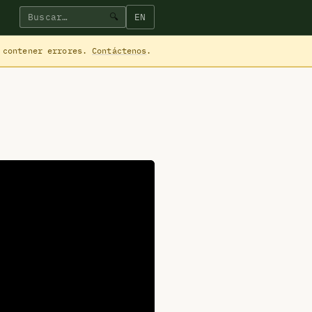
EN
🔍
 contener errores.
Contáctenos
.