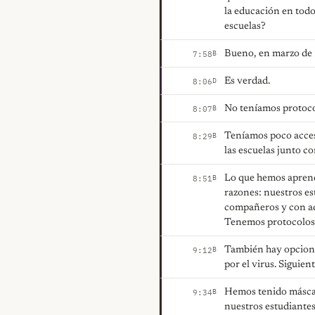
la educación en todo
escuelas?
Bueno, en marzo de
B
7:58
Es verdad.
D
8:06
No teníamos protocol
B
8:07
Teníamos poco acceso
B
8:29
las escuelas junto c
Lo que hemos aprendi
B
8:51
razones: nuestros es
compañeros y con adu
Tenemos protocolos 
También hay opcione
B
9:12
por el virus. Siguie
Hemos tenido máscar
B
9:34
nuestros estudiante