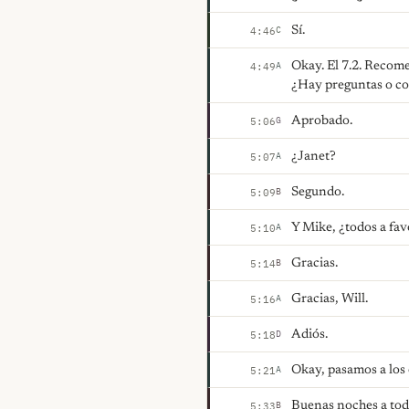
Sí.
C
4:46
Okay. El 7.2. Recom
A
4:49
¿Hay preguntas o co
Aprobado.
G
5:06
¿Janet?
A
5:07
Segundo.
B
5:09
Y Mike, ¿todos a fav
A
5:10
Gracias.
B
5:14
Gracias, Will.
A
5:16
Adiós.
D
5:18
Okay, pasamos a los 
A
5:21
Buenas noches a tod
B
5:33