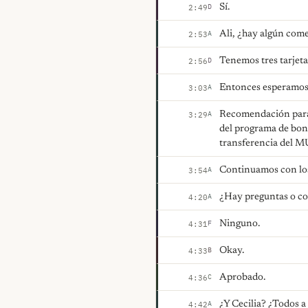
Sí.
D
2:49
Ali, ¿hay algún com
A
2:53
Tenemos tres tarjeta
D
2:56
Entonces esperamos 
A
3:03
Recomendación para 
A
3:29
del programa de bon
transferencia del MU
Continuamos con los
A
3:54
¿Hay preguntas o c
A
4:20
Ninguno.
F
4:31
Okay.
B
4:33
Aprobado.
C
4:36
¿Y Cecilia? ¿Todos a
A
4:42