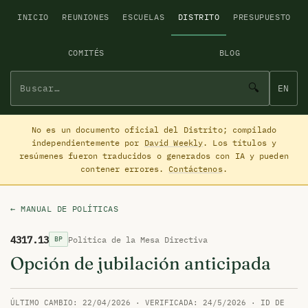
INICIO
REUNIONES
ESCUELAS
DISTRITO
PRESUPUESTO
COMITÉS
BLOG
🔍
EN
No es un documento oficial del Distrito; compilado
independientemente por
David Weekly
. Los títulos y
resúmenes fueron traducidos o generados con IA y pueden
contener errores.
Contáctenos
.
← MANUAL DE POLÍTICAS
4317.13
Política de la Mesa Directiva
BP
Opción de jubilación anticipada
ÚLTIMO CAMBIO: 22/04/2026 · VERIFICADA: 24/5/2026 · ID DE