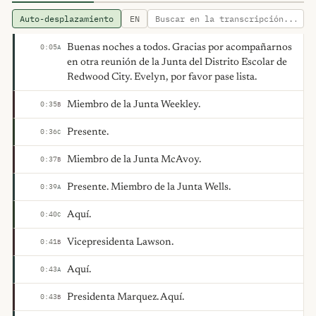
Auto-desplazamiento
EN
Buenas noches a todos. Gracias por acompañarnos
0:05
A
en otra reunión de la Junta del Distrito Escolar de
Redwood City. Evelyn, por favor pase lista.
Miembro de la Junta Weekley.
0:35
B
Presente.
0:36
C
Miembro de la Junta McAvoy.
0:37
B
Presente. Miembro de la Junta Wells.
0:39
A
Aquí.
0:40
C
Vicepresidenta Lawson.
0:41
B
Aquí.
0:43
A
Presidenta Marquez. Aquí.
0:43
B