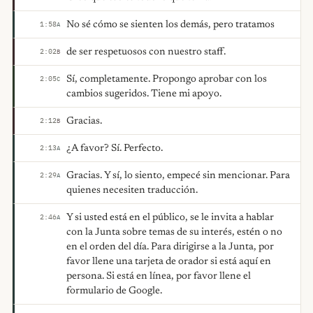
No sé cómo se sienten los demás, pero tratamos
1:58
A
de ser respetuosos con nuestro staff.
2:02
B
Sí, completamente. Propongo aprobar con los
2:05
C
cambios sugeridos. Tiene mi apoyo.
Gracias.
2:12
B
¿A favor? Sí. Perfecto.
2:13
A
Gracias. Y sí, lo siento, empecé sin mencionar. Para
2:29
A
quienes necesiten traducción.
Y si usted está en el público, se le invita a hablar
2:46
A
con la Junta sobre temas de su interés, estén o no
en el orden del día. Para dirigirse a la Junta, por
favor llene una tarjeta de orador si está aquí en
persona. Si está en línea, por favor llene el
formulario de Google.