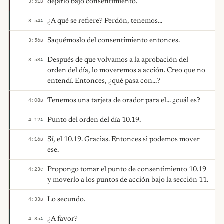
dejarlo bajo consentimiento.
3:51
B
¿A qué se refiere? Perdón, tenemos...
3:54
A
Saquémoslo del consentimiento entonces.
3:56
B
Después de que volvamos a la aprobación del
3:58
A
orden del día, lo moveremos a acción. Creo que no
entendí. Entonces, ¿qué pasa con...?
Tenemos una tarjeta de orador para el... ¿cuál es?
4:08
B
Punto del orden del día 10.19.
4:12
A
Sí, el 10.19. Gracias. Entonces si podemos mover
4:16
B
ese.
Propongo tomar el punto de consentimiento 10.19
4:23
C
y moverlo a los puntos de acción bajo la sección 11.
Lo secundo.
4:33
B
¿A favor?
4:35
A