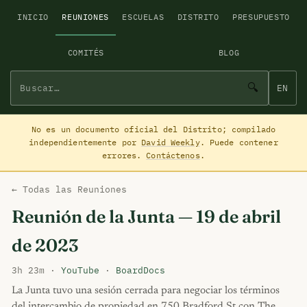
INICIO
REUNIONES
ESCUELAS
DISTRITO
PRESUPUESTO
COMITÉS
BLOG
🔍
EN
No es un documento oficial del Distrito; compilado
independientemente por
David Weekly
. Puede contener
errores.
Contáctenos
.
← Todas las Reuniones
Reunión de la Junta — 19 de abril
de 2023
3h 23m ·
YouTube
·
BoardDocs
La Junta tuvo una sesión cerrada para negociar los términos
del intercambio de propiedad en 750 Bradford St con The