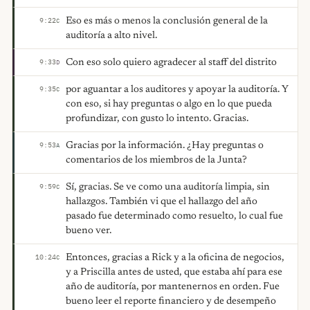
Eso es más o menos la conclusión general de la
9:22
C
auditoría a alto nivel.
Con eso solo quiero agradecer al staff del distrito
9:33
D
por aguantar a los auditores y apoyar la auditoría. Y
9:35
C
con eso, si hay preguntas o algo en lo que pueda
profundizar, con gusto lo intento. Gracias.
Gracias por la información. ¿Hay preguntas o
9:53
A
comentarios de los miembros de la Junta?
Sí, gracias. Se ve como una auditoría limpia, sin
9:59
C
hallazgos. También vi que el hallazgo del año
pasado fue determinado como resuelto, lo cual fue
bueno ver.
Entonces, gracias a Rick y a la oficina de negocios,
10:24
C
y a Priscilla antes de usted, que estaba ahí para ese
año de auditoría, por mantenernos en orden. Fue
bueno leer el reporte financiero y de desempeño