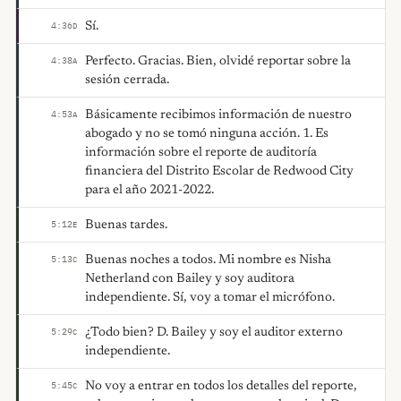
Sí.
4:36
D
Perfecto. Gracias. Bien, olvidé reportar sobre la
4:38
A
sesión cerrada.
Básicamente recibimos información de nuestro
4:53
A
abogado y no se tomó ninguna acción. 1. Es
información sobre el reporte de auditoría
financiera del Distrito Escolar de Redwood City
para el año 2021-2022.
Buenas tardes.
5:12
E
Buenas noches a todos. Mi nombre es Nisha
5:13
C
Netherland con Bailey y soy auditora
independiente. Sí, voy a tomar el micrófono.
¿Todo bien? D. Bailey y soy el auditor externo
5:29
C
independiente.
No voy a entrar en todos los detalles del reporte,
5:45
C