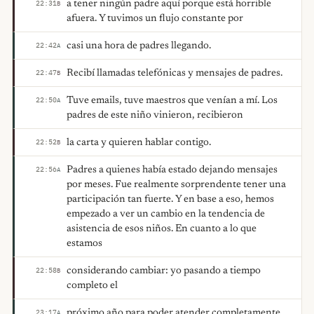
a tener ningún padre aquí porque está horrible
22:31
B
afuera. Y tuvimos un flujo constante por
casi una hora de padres llegando.
22:42
A
Recibí llamadas telefónicas y mensajes de padres.
22:47
B
Tuve emails, tuve maestros que venían a mí. Los
22:50
A
padres de este niño vinieron, recibieron
la carta y quieren hablar contigo.
22:52
B
Padres a quienes había estado dejando mensajes
22:56
A
por meses. Fue realmente sorprendente tener una
participación tan fuerte. Y en base a eso, hemos
empezado a ver un cambio en la tendencia de
asistencia de esos niños. En cuanto a lo que
estamos
considerando cambiar: yo pasando a tiempo
22:58
B
completo el
próximo año para poder atender completamente
23:17
A