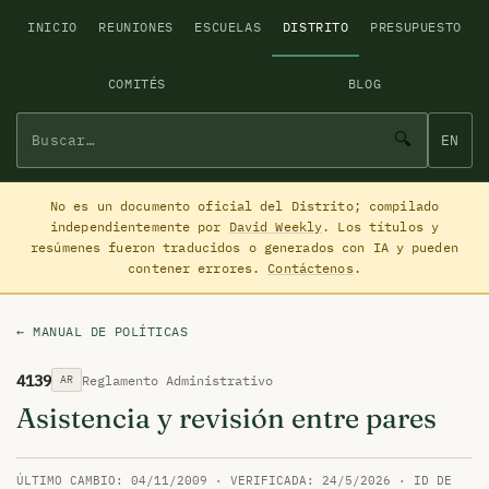
INICIO
REUNIONES
ESCUELAS
DISTRITO
PRESUPUESTO
COMITÉS
BLOG
🔍
EN
No es un documento oficial del Distrito; compilado
independientemente por
David Weekly
. Los títulos y
resúmenes fueron traducidos o generados con IA y pueden
contener errores.
Contáctenos
.
← MANUAL DE POLÍTICAS
4139
Reglamento Administrativo
AR
Asistencia y revisión entre pares
ÚLTIMO CAMBIO: 04/11/2009 · VERIFICADA: 24/5/2026 · ID DE