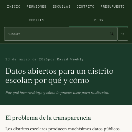
INICIO
REUNIONES
ESCUELAS
DISTRITO
PRESUPUESTO
COMITÉS
BLOG
🔍
EN
13 de marzo de 2026
por
David Weekly
Datos abiertos para un distrito
escolar: por qué y cómo
Por qué hice rcsd.info y cómo lo puedes usar para tu distrito.
El problema de la transparencia
Los distritos escolares producen muchísimos datos públicos.