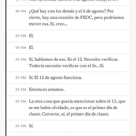
¿Qué hay con los demás y el 6 de agosto? Por
18:49
A
cierto, hay una reunión de FEOC, pero podríamos
mover esa. Sí, creo...
El.
19:02
G
El.
19:02
E
Sí, hablamos de eso. Es el 12. Necesito verificar.
19:03
G
Todavía necesito verificar con el Sr... Sí.
Sí. El 12 de agosto funciona.
19:08
A
Entonces estamos.
19:12
G
La otra cosa que quería mencionar sobre el 13, que
19:14
A
se me había olvidado, es que es el primer día de
clases. Correcto, sí, el primer día de clases.
Sí.
19:19
E