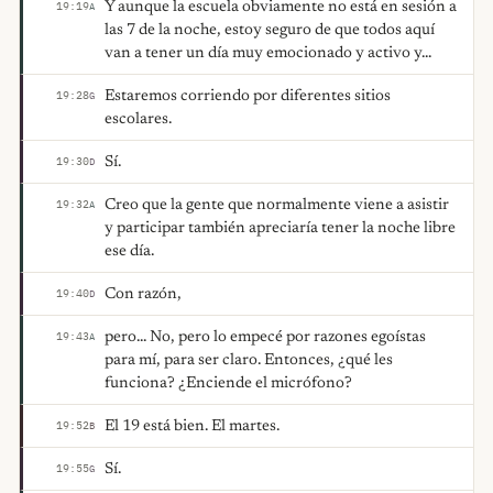
Y aunque la escuela obviamente no está en sesión a
19:19
A
las 7 de la noche, estoy seguro de que todos aquí
van a tener un día muy emocionado y activo y...
Estaremos corriendo por diferentes sitios
19:28
G
escolares.
Sí.
19:30
D
Creo que la gente que normalmente viene a asistir
19:32
A
y participar también apreciaría tener la noche libre
ese día.
Con razón,
19:40
D
pero... No, pero lo empecé por razones egoístas
19:43
A
para mí, para ser claro. Entonces, ¿qué les
funciona? ¿Enciende el micrófono?
El 19 está bien. El martes.
19:52
B
Sí.
19:55
G