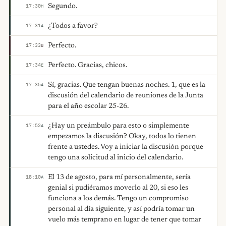
Segundo.
17:30
H
¿Todos a favor?
17:31
A
Perfecto.
17:33
B
Perfecto. Gracias, chicos.
17:34
E
Sí, gracias. Que tengan buenas noches. 1, que es la
17:35
A
discusión del calendario de reuniones de la Junta
para el año escolar 25-26.
¿Hay un preámbulo para esto o simplemente
17:52
A
empezamos la discusión? Okay, todos lo tienen
frente a ustedes. Voy a iniciar la discusión porque
tengo una solicitud al inicio del calendario.
El 13 de agosto, para mí personalmente, sería
18:10
A
genial si pudiéramos moverlo al 20, si eso les
funciona a los demás. Tengo un compromiso
personal al día siguiente, y así podría tomar un
vuelo más temprano en lugar de tener que tomar