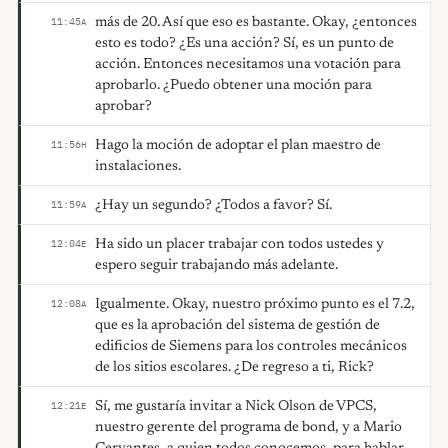
más de 20. Así que eso es bastante. Okay, ¿entonces
11:45
A
esto es todo? ¿Es una acción? Sí, es un punto de
acción. Entonces necesitamos una votación para
aprobarlo. ¿Puedo obtener una moción para
aprobar?
Hago la moción de adoptar el plan maestro de
11:56
H
instalaciones.
¿Hay un segundo? ¿Todos a favor? Sí.
11:59
A
Ha sido un placer trabajar con todos ustedes y
12:04
E
espero seguir trabajando más adelante.
Igualmente. Okay, nuestro próximo punto es el 7.2,
12:08
A
que es la aprobación del sistema de gestión de
edificios de Siemens para los controles mecánicos
de los sitios escolares. ¿De regreso a ti, Rick?
Sí, me gustaría invitar a Nick Olson de VPCS,
12:21
E
nuestro gerente del programa de bond, y a Mario