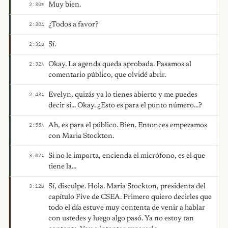
Muy bien.
2:30
E
¿Todos a favor?
2:30
A
Sí.
2:31
B
Okay. La agenda queda aprobada. Pasamos al
2:32
A
comentario público, que olvidé abrir.
Evelyn, quizás ya lo tienes abierto y me puedes
2:43
A
decir si... Okay. ¿Esto es para el punto número...?
Ah, es para el público. Bien. Entonces empezamos
2:55
A
con Maria Stockton.
Si no le importa, encienda el micrófono, es el que
3:07
A
tiene la...
Sí, disculpe. Hola. Maria Stockton, presidenta del
3:12
B
capítulo Five de CSEA. Primero quiero decirles que
todo el día estuve muy contenta de venir a hablar
con ustedes y luego algo pasó. Ya no estoy tan