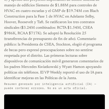
manejo de edificios Siemens de $1.88M para controles de
HVAC en cuatro escuelas y el GMP de $19.74M con Blach
Construction para la Fase 1 de HVAC en Adelante Selby,
Hoover, Roosevelt y Taft. Se ratificaron los tres contratos
sindicales ($3.24M combinados: RCTA $1.54M, CSEA
$986K, RCAA $717K). Se adoptó la Resolución 25
(transferencias de presupuesto de fin de año). Comentario
público: la Presidenta de CSEA, Stockton, elogió el programa
de becas pero expresó preocupaciones sobre no sentirse
respetada por el distrito. Las primeras lecturas sobre
dispositivos de comunicación móvil generaron comentarios de
los padres Mercedes Kwiatkowski y Wyatt Hamon apoyando
políticas sin teléfonos. El VP Weekly reportó el uso de IA para
identificar mejoras en las Políticas de la Junta.
Resumen generado por inteligencia artificial (IA) —
puede contener errores. No es un acta oficial.