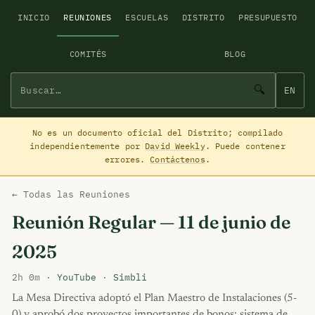
INICIO
REUNIONES
ESCUELAS
DISTRITO
PRESUPUESTO
COMITÉS
BLOG
🔍
EN
No es un documento oficial del Distrito; compilado
independientemente por
David Weekly
. Puede contener
errores.
Contáctenos
.
← Todas las Reuniones
Reunión Regular — 11 de junio de
2025
2h 0m ·
YouTube
·
Simbli
La Mesa Directiva adoptó el Plan Maestro de Instalaciones (5-
0) y aprobó dos proyectos importantes de bonos: sistema de