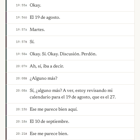
Okay.
19:55
A
El 19 de agosto.
19:56
D
Martes.
19:57
A
Sí.
19:57
B
Okay. Sí. Okay. Discusión. Perdón.
19:58
A
Ah, sí, iba a decir.
20:07
H
¿Alguno más?
20:08
B
Sí, ¿alguno más? A ver, estoy revisando mi
20:08
A
calendario para el 19 de agosto, que es el 27.
Ese me parece bien aquí.
20:15
D
El 10 de septiembre.
20:18
A
Ese me parece bien.
20:21
B