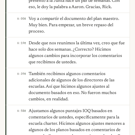
presentó a la Junta hace un par de semanas. Con
eso, le doy la palabra a Aaron. Gracias, Rick.
Voy a compartir el documento del plan maestro.
6:00
E
Muy bien. Para empezar, un breve repaso del
proceso.
Desde que nos reunimos la última vez, creo que fue
6:19
E
hace solo dos semanas. ¿Correcto? Hicimos
algunos cambios para incorporar los comentarios
que recibimos de ustedes.
También recibimos algunos comentarios
6:39
E
adicionales de algunos de los directores de las
escuelas. Así que hicimos algunos ajustes al
documento basados en eso. No fueron muchos
cambios, en realidad.
Ajustamos algunos puntajes IOQ basados en
6:58
E
comentarios de ustedes, específicamente para la
escuela charter. Hicimos algunos ajustes menores a
algunos de los planos basados en comentarios de