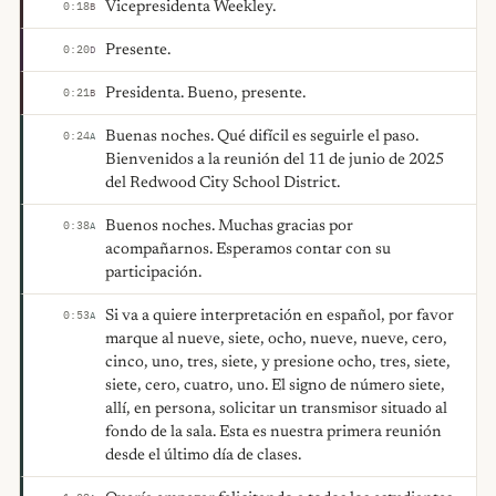
Vicepresidenta Weekley.
0:18
B
Presente.
0:20
D
Presidenta. Bueno, presente.
0:21
B
Buenas noches. Qué difícil es seguirle el paso.
0:24
A
Bienvenidos a la reunión del 11 de junio de 2025
del Redwood City School District.
Buenos noches. Muchas gracias por
0:38
A
acompañarnos. Esperamos contar con su
participación.
Si va a quiere interpretación en español, por favor
0:53
A
marque al nueve, siete, ocho, nueve, nueve, cero,
cinco, uno, tres, siete, y presione ocho, tres, siete,
siete, cero, cuatro, uno. El signo de número siete,
allí, en persona, solicitar un transmisor situado al
fondo de la sala. Esta es nuestra primera reunión
desde el último día de clases.