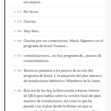
eso mejore.
Por favor.
5:17
D
Gracias.
5:17
B
Muy bien.
5:20
G
Gracias por sus comentarios, Maria. Sigamos con el
5:20
A
programa de bond. Veamos...
comunicaciones... no hay programa de... puntos de
5:27
A
consentimiento.
Entonces pasamos a los puntos de acción del
5:33
A
programa de bond. 1, la adopción del plan maestro
de instalaciones definitivo. Miembros de la Junta.
Esta noche les doy la bienvenida a Aaron Jobson
5:40
E
de QKA para hablar sobre la versión final del plan
maestro de instalaciones, así como lo que ha
pasado con el plan desde la última vez que se