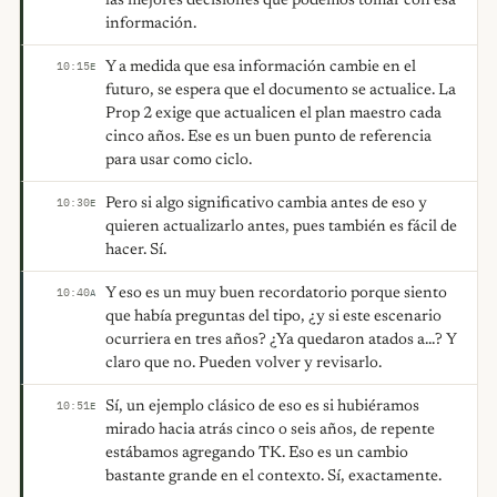
las mejores decisiones que podemos tomar con esa
información.
Y a medida que esa información cambie en el
10:15
E
futuro, se espera que el documento se actualice. La
Prop 2 exige que actualicen el plan maestro cada
cinco años. Ese es un buen punto de referencia
para usar como ciclo.
Pero si algo significativo cambia antes de eso y
10:30
E
quieren actualizarlo antes, pues también es fácil de
hacer. Sí.
Y eso es un muy buen recordatorio porque siento
10:40
A
que había preguntas del tipo, ¿y si este escenario
ocurriera en tres años? ¿Ya quedaron atados a...? Y
claro que no. Pueden volver y revisarlo.
Sí, un ejemplo clásico de eso es si hubiéramos
10:51
E
mirado hacia atrás cinco o seis años, de repente
estábamos agregando TK. Eso es un cambio
bastante grande en el contexto. Sí, exactamente.