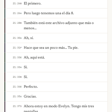
El primero.
21:26
B
Pero luego tenemos una el día 8.
21:26
A
También está este archivo adjunto que más o
21:28
B
menos...
Ah, sí.
21:30
A
Hace que sea un poco más... Tu pie.
21:31
F
Ah, aquí está.
21:33
E
Sí.
21:33
A
Sí.
21:33
B
Perfecto.
21:34
E
Gracias.
21:35
A
Ahora estoy en modo Evelyn. Tengo mis tres
21:37
D
pantallas.