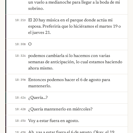
un vuelo a medianoche para llegar a la boda de mi
sobrino.
El 20 hay música en el parque donde actúa mi
18:21
D
esposa. Preferiría que lo hiciéramos el martes 19 o
el jueves 21.
O
18:30
B
podemos cambiarla si lo hacemos con varias
18:32
G
semanas de anticipación, lo cual estamos haciendo
ahora mismo.
Entonces podemos hacer el 6 de agosto para
18:39
B
mantenerlo.
¿Quería...?
18:42
A
¿Quería mantenerlo en miércoles?
18:42
B
Voy a estar fuera en agosto.
18:45
D
Ah, vas a estar fuera el 6 de agosto. Okay, el 19.
18:45
B