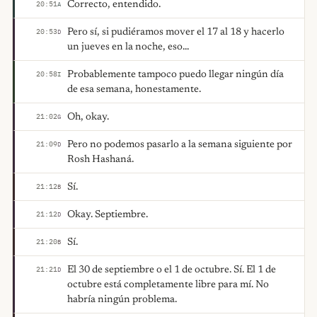
Correcto, entendido.
20:51
A
Pero sí, si pudiéramos mover el 17 al 18 y hacerlo
20:53
D
un jueves en la noche, eso...
Probablemente tampoco puedo llegar ningún día
20:58
I
de esa semana, honestamente.
Oh, okay.
21:02
G
Pero no podemos pasarlo a la semana siguiente por
21:09
D
Rosh Hashaná.
Sí.
21:12
B
Okay. Septiembre.
21:12
D
Sí.
21:20
B
El 30 de septiembre o el 1 de octubre. Sí. El 1 de
21:21
D
octubre está completamente libre para mí. No
habría ningún problema.