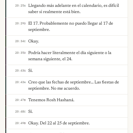
Llegando más adelante en el calendario, es difícil
20:25
A
saber si realmente está bien.
El 17. Probablemente no puedo llegar al 17 de
20:29
D
septiembre.
Okay.
20:34
C
Podría hacer literalmente el día siguiente o la
20:35
D
semana siguiente, el 24.
Sí.
20:43
G
Creo que las fechas de septiembre... Las fiestas de
20:43
A
septiembre. No me acuerdo.
Tenemos Rosh Hashaná.
20:47
B
Sí.
20:48
C
Okay. Del 22 al 25 de septiembre.
20:49
B