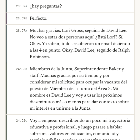
¿hay preguntas?
23:52
A
Perfecto.
23:57
D
Muchas gracias. Lori Gross, seguida de David Lee.
23:57
A
No veo a estas dos personas aquí. ¿Está Lori? Sí.
Okay. Ya saben, todos recibieron un email diciendo
a las 4 en punto. Okay. David Lee, seguido de Ralph
Robinson.
Miembros de la Junta, Superintendente Baker y
24:33
C
staff. Muchas gracias por su tiempo y por
considerar mi solicitud para ocupar la vacante del
puesto de Miembro de la Junta del Área 3. Mi
nombre es David Lee y voy a usar los próximos
diez minutos más o menos para dar contexto sobre
mi interés en unirme a la Junta.
Voy a empezar describiendo un poco mi trayectoria
24:52
C
educativa y profesional, y luego pasaré a hablar
sobre mis valores en educación, comunidad y