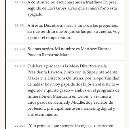
A continuación escucharemos a Matthew Dupree,
18:49
A
seguido de Lori Gross. Creo que el micrófono está
apagado.
Ahí está. Disculpen, mezclé un poco las preguntas,
18:57
C
así que tendrán que organizarlas por su cuenta. Voy
a poner el temporizador.
Buenas tardes. Mi nombre es Matthew Dupree.
19:18
C
Pueden llamarme Matt.
Quisiera agradecer a la Mesa Directiva y a la
19:40
C
Presidenta Lawson, junto con la Superintendente
Maker y la Directora Quintana, por la oportunidad
de hablar hoy. Soy papá de dos hijos en el distrito —
segundo y quinto grado — ambos en el programa de
Inmersión en Mandarín en Orion, y vivimos a
unos pasos de Kennedy Middle. Soy escritor de
profesión, principalmente en marketing digital y
entretenimiento.
' Y lo primero que siempre les digo es que tienen
20:02
C