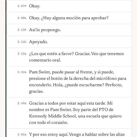
Okay.
3:07
F
Okay. ¿Hay alguna moción para aprobar?
3:08
A
Así lo propongo.
3:13
F
Apoyado.
3:14
C
¿Los que estén a favor? Gracias. Veo que tenemos
3:15
A
comentario oral.
Pam Swint, puede pasar al frente, y si puede,
3:32
A
presione el botón de la derecha del micrófono para
encenderlo. Hola, ¿puede escucharme? Perfecto,
gracias.
Gracias a todos por estar aquí esta tarde. Mi
3:49
A
nombre es Pam Swint. Soy parte del PTO de
Kennedy Middle School, una escuela que quiero
con todo el corazón.
Y por eso estoy aquí. Vengo a hablar sobre las altas
4:06
A