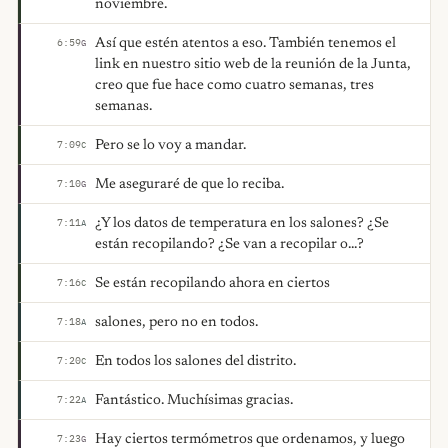
noviembre.
Así que estén atentos a eso. También tenemos el
6:59
G
link en nuestro sitio web de la reunión de la Junta,
creo que fue hace como cuatro semanas, tres
semanas.
Pero se lo voy a mandar.
7:09
C
Me aseguraré de que lo reciba.
7:10
G
¿Y los datos de temperatura en los salones? ¿Se
7:11
A
están recopilando? ¿Se van a recopilar o...?
Se están recopilando ahora en ciertos
7:16
C
salones, pero no en todos.
7:18
A
En todos los salones del distrito.
7:20
C
Fantástico. Muchísimas gracias.
7:22
A
Hay ciertos termómetros que ordenamos, y luego
7:23
G