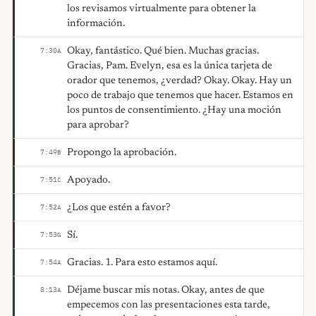
los revisamos virtualmente para obtener la
información.
Okay, fantástico. Qué bien. Muchas gracias.
7:30
A
Gracias, Pam. Evelyn, esa es la única tarjeta de
orador que tenemos, ¿verdad? Okay. Okay. Hay un
poco de trabajo que tenemos que hacer. Estamos en
los puntos de consentimiento. ¿Hay una moción
para aprobar?
Propongo la aprobación.
7:49
B
Apoyado.
7:51
C
¿Los que estén a favor?
7:52
A
Sí.
7:53
G
Gracias. 1. Para esto estamos aquí.
7:54
A
Déjame buscar mis notas. Okay, antes de que
8:13
A
empecemos con las presentaciones esta tarde,