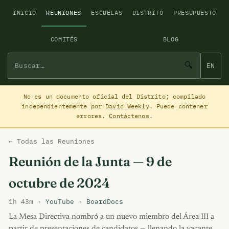
INICIO
REUNIONES
ESCUELAS
DISTRITO
PRESUPUESTO
COMITÉS
BLOG
🔍
EN
No es un documento oficial del Distrito; compilado
independientemente por
David Weekly
. Puede contener
errores.
Contáctenos
.
← Todas las Reuniones
Reunión de la Junta — 9 de
octubre de 2024
1h 43m ·
YouTube
·
BoardDocs
La Mesa Directiva nombró a un nuevo miembro del Área III a
partir de presentaciones de candidatos — llenando la vacante