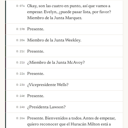
Okay, son las cuatro en punto, así que vamos a
0:07
A
empezar. Evelyn, ¿puede pasar lista, por favor?
Miembro de la Junta Marquez.
Presente.
0:19
B
Miembro de la Junta Weekley.
0:20
A
Presente.
0:21
C
¿Miembro de la Junta McAvoy?
0:21
D
Presente.
0:22
A
¿Vicepresidente Wells?
0:23
D
Presente.
0:24
E
¿Presidenta Lawson?
0:24
D
Presente. Bienvenidos a todos. Antes de empezar,
0:26
A
quiero reconocer que el Huracán Milton está a