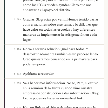
podría trabajar para conseguir fondos para esto, o
cómo los PTOs pueden ayudar. Claro que nos
encantaría el apoyo del distrito.
Gracias. Sí, gracias por venir. Hemos tenido varias
4:58
A
conversaciones sobre este tema, y lo difícil es que
hace calor en todas las escuelas y hay diferentes
maneras de implementar la refrigeración en cada
lugar.
No va a ser una solución igual para todos. Y
5:15
A
desafortunadamente también es un proceso lento.
Creo que estamos pensando en la primavera para
poder empezar.
Ayúdame a recordar.
5:33
A
Va a haber más información. No sé, Pam, si estuvo
5:39
G
en la reunión de la Junta cuando vino nuestra
empresa de construcción a dar información. Okay,
lo que podemos hacer es enviarle el link.
Hay un link en el sitio web sobre ese tema que la
6:07
G