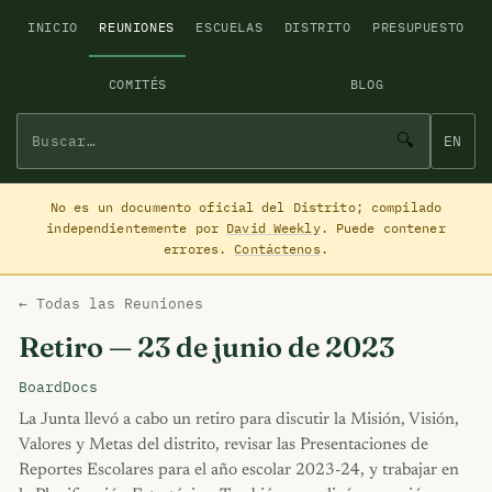
INICIO
REUNIONES
ESCUELAS
DISTRITO
PRESUPUESTO
COMITÉS
BLOG
🔍
EN
No es un documento oficial del Distrito; compilado
independientemente por
David Weekly
. Puede contener
errores.
Contáctenos
.
← Todas las Reuniones
Retiro — 23 de junio de 2023
BoardDocs
La Junta llevó a cabo un retiro para discutir la Misión, Visión,
Valores y Metas del distrito, revisar las Presentaciones de
Reportes Escolares para el año escolar 2023-24, y trabajar en