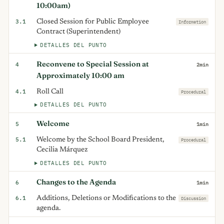
10:00am)
3.1
Closed Session for Public Employee
Information
Contract (Superintendent)
DETALLES DEL PUNTO
Reconvene to Special Session at
4
2min
Approximately 10:00 am
4.1
Roll Call
Procedural
DETALLES DEL PUNTO
Welcome
5
1min
5.1
Welcome by the School Board President,
Procedural
Cecilia Márquez
DETALLES DEL PUNTO
Changes to the Agenda
6
1min
6.1
Additions, Deletions or Modifications to the
Discussion
agenda.