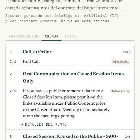
la Planificación Estratégica. También se realizó una sesión
cerrada sobre asuntos del contrato del Superintendente.
Resumen generado por inteligencia artificial (IA) —
puede contener errores. No es un acta oficial.
TRANSCRIPCIÓN
AGENDA
ACTAS
Call to Order
1
1min
1.1
Roll Call
Procedural
Oral Communication on Closed Session Items
2
Only
2.1
If you have a public comment related to a
Information
Closed Session item, please post it on the
links available under Public Content prior
to the Closed Board Meeting or immediately
upon the meeting opening.
DETALLES DEL PUNTO
Closed Session (Closed to the Public - 9:00-
3
1hr