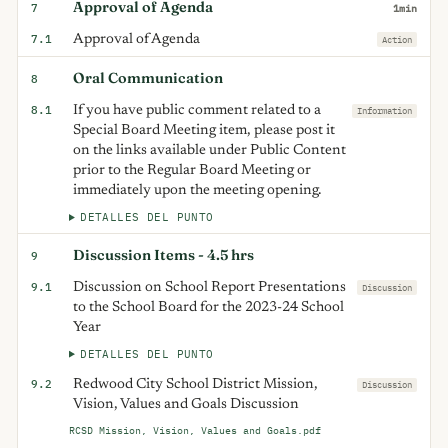
Approval of Agenda
7
1min
7.1
Approval of Agenda
Action
Oral Communication
8
8.1
If you have public comment related to a
Information
Special Board Meeting item, please post it
on the links available under Public Content
prior to the Regular Board Meeting or
immediately upon the meeting opening.
DETALLES DEL PUNTO
Discussion Items - 4.5 hrs
9
9.1
Discussion on School Report Presentations
Discussion
to the School Board for the 2023-24 School
Year
DETALLES DEL PUNTO
9.2
Redwood City School District Mission,
Discussion
Vision, Values and Goals Discussion
RCSD Mission, Vision, Values and Goals.pdf