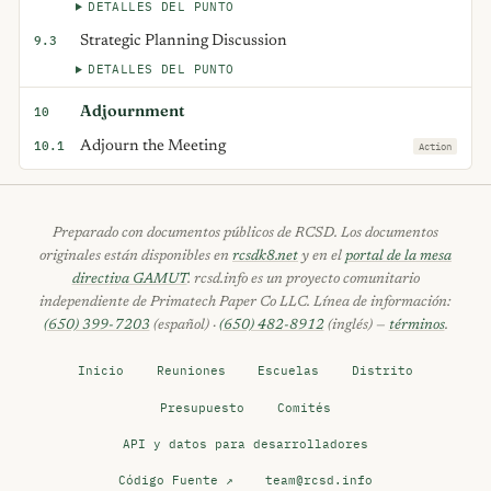
DETALLES DEL PUNTO
9.3
Strategic Planning Discussion
DETALLES DEL PUNTO
Adjournment
10
10.1
Adjourn the Meeting
Action
Preparado con documentos públicos de RCSD. Los documentos
originales están disponibles en
rcsdk8.net
y en el
portal de la mesa
directiva GAMUT
. rcsd.info es un proyecto comunitario
independiente de Primatech Paper Co LLC. Línea de información:
(650) 399-7203
(español) ·
(650) 482-8912
(inglés) —
términos
.
Inicio
Reuniones
Escuelas
Distrito
Presupuesto
Comités
API y datos para desarrolladores
Código Fuente ↗
team@rcsd.info