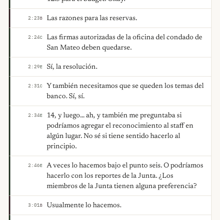
Las razones para las reservas.
2:23
B
Las firmas autorizadas de la oficina del condado de
2:24
C
San Mateo deben quedarse.
Sí, la resolución.
2:29
E
Y también necesitamos que se queden los temas del
2:31
C
banco. Sí, sí.
14, y luego... ah, y también me preguntaba si
2:34
E
podríamos agregar el reconocimiento al staff en
algún lugar. No sé si tiene sentido hacerlo al
principio.
A veces lo hacemos bajo el punto seis. O podríamos
2:46
E
hacerlo con los reportes de la Junta. ¿Los
miembros de la Junta tienen alguna preferencia?
Usualmente lo hacemos.
3:01
B