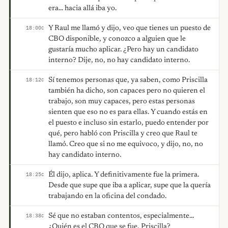
era... hacia allá iba yo.
Y Raul me llamó y dijo, veo que tienes un puesto de
18:00
C
CBO disponible, y conozco a alguien que le
gustaría mucho aplicar. ¿Pero hay un candidato
interno? Dije, no, no hay candidato interno.
Sí tenemos personas que, ya saben, como Priscilla
18:12
C
también ha dicho, son capaces pero no quieren el
trabajo, son muy capaces, pero estas personas
sienten que eso no es para ellas. Y cuando estás en
el puesto e incluso sin estarlo, puedo entender por
qué, pero habló con Priscilla y creo que Raul te
llamó. Creo que si no me equivoco, y dijo, no, no
hay candidato interno.
Él dijo, aplica. Y definitivamente fue la primera.
18:25
C
Desde que supe que iba a aplicar, supe que la quería
trabajando en la oficina del condado.
Sé que no estaban contentos, especialmente...
18:38
C
¿Quién es el CBO que se fue, Priscilla?