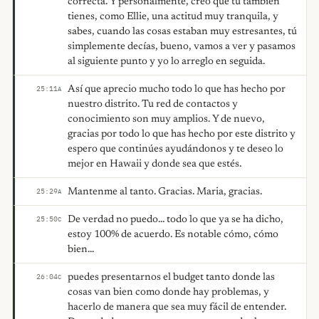
correcta. Y personalmente, creo que tú también
tienes, como Ellie, una actitud muy tranquila, y
sabes, cuando las cosas estaban muy estresantes, tú
simplemente decías, bueno, vamos a ver y pasamos
al siguiente punto y yo lo arreglo en seguida.
Así que aprecio mucho todo lo que has hecho por
25:11
A
nuestro distrito. Tu red de contactos y
conocimiento son muy amplios. Y de nuevo,
gracias por todo lo que has hecho por este distrito y
espero que continúes ayudándonos y te deseo lo
mejor en Hawaii y donde sea que estés.
Mantenme al tanto. Gracias. Maria, gracias.
25:29
A
De verdad no puedo... todo lo que ya se ha dicho,
25:50
C
estoy 100% de acuerdo. Es notable cómo, cómo
bien...
puedes presentarnos el budget tanto donde las
26:04
C
cosas van bien como donde hay problemas, y
hacerlo de manera que sea muy fácil de entender.