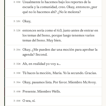
Usualmente lo hacemos bajo los reportes de la
3:03
E
escuela y la comunidad, creo. Okay, entonces ¿por
qué no lo hacemos ahí? ¿No le molesta?
Okay,
3:10
C
entonces sería como el 6.0, justo antes de entrar en
3:12
E
los temas del bono, porque luego tenemos varios
temas del bono. Muy bien.
Okay. ¿Me pueden dar una moción para aprobar la
3:26
A
agenda? Second.
Ah, en realidad yo voy a...
3:32
B
Tú haces la moción, Maria. Yo la secundo. Gracias.
3:33
E
Okay, pasamos lista. Por favor. Miembro McAvoy.
3:36
A
Presente. Miembro Wells.
3:44
B
O sea, sí.
3:46
E