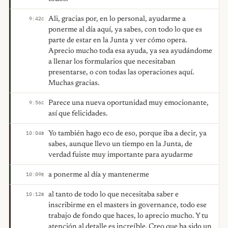
Ali, gracias por, en lo personal, ayudarme a
9:42
C
ponerme al día aquí, ya sabes, con todo lo que es
parte de estar en la Junta y ver cómo opera.
Aprecio mucho toda esa ayuda, ya sea ayudándome
a llenar los formularios que necesitaban
presentarse, o con todas las operaciones aquí.
Muchas gracias.
Parece una nueva oportunidad muy emocionante,
9:56
C
así que felicidades.
Yo también hago eco de eso, porque iba a decir, ya
10:04
B
sabes, aunque llevo un tiempo en la Junta, de
verdad fuiste muy importante para ayudarme
a ponerme al día y mantenerme
10:09
E
al tanto de todo lo que necesitaba saber e
10:12
B
inscribirme en el masters in governance, todo ese
trabajo de fondo que haces, lo aprecio mucho. Y tu
atención al detalle es increíble. Creo que ha sido un