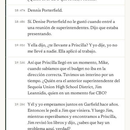
Dennis Porterfield.
18:47
A
Sí. Denise Porterfield no le gustó cuando entré a
18:48
C
una reunión de superintendentes. Dijo que estaba
presentando.
Y ella dijo, ¿te llevaste a Priscilla? Y yo dije, yo no
19:01
C
me llevé a nadie. Ella aplicó al trabajo.
Así que Priscilla llegó en un momento, Mike,
19:14
C
cuando sabíamos que el budget no iba en la
dirección correcta. Tuvimos un interino por un
tiempo. ¿Quién era el anterior superintendente del
Sequoia Union High School District, Jim
Leannidis, quien en un momento fue CBO?
Y él y yo empezamos juntos en Garfield hace años.
19:26
C
Entonces le pedí a Jim que viniera. Y luego Jim,
mientras esperábamos y encontramos a Priscilla,
Jim revisó los libros y dijo, ¿sabes que hay un
problema aquí, verdad?