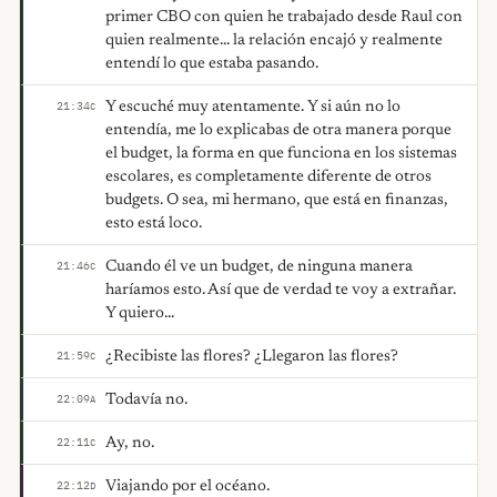
primer CBO con quien he trabajado desde Raul con
quien realmente... la relación encajó y realmente
entendí lo que estaba pasando.
Y escuché muy atentamente. Y si aún no lo
21:34
C
entendía, me lo explicabas de otra manera porque
el budget, la forma en que funciona en los sistemas
escolares, es completamente diferente de otros
budgets. O sea, mi hermano, que está en finanzas,
esto está loco.
Cuando él ve un budget, de ninguna manera
21:46
C
haríamos esto. Así que de verdad te voy a extrañar.
Y quiero...
¿Recibiste las flores? ¿Llegaron las flores?
21:59
C
Todavía no.
22:09
A
Ay, no.
22:11
C
Viajando por el océano.
22:12
D