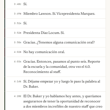
Sí.
3:48
C
Miembro Lawson. Sí. Vicepresidenta Marquez.
3:49
B
Sí.
3:52
A
Presidenta Diaz Locum. Sí.
3:52
B
Gracias. ¿Tenemos alguna comunicación oral?
3:58
A
No hay comunicación oral.
4:02
B
Gracias. Entonces, pasamos al punto seis. Reporte
4:03
A
de la escuela y la comunidad, otra vez el 6.0.
Reconocimiento al staff.
Sí. Déjame empezar yo y luego le paso la palabra al
4:14
E
Dr. Baker.
El Dr. Baker y yo hablamos hoy antes, y queríamos
4:28
E
asegurarnos de tener la oportunidad de reconocer
a dos miembros increíbles de nuestro staff que creo