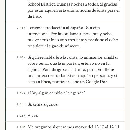
School District. Buenas noches a todos. Si gracias
por estar aquí en esta última noche de junta para el
distrito.
Tenemos traducción al español. Sin cita
0:46
A
intencional. Por favor llame al noventa y ocho,
nueve cero cinco uno tres siete y presione el ocho
tres siete el signo de número.
Si quiere hablarle a la Junta, lo animamos a hablar
1:01
A
sobre temas que le importan, estén o no en la
agenda. Para dirigirse a la Junta, por favor llene
una tarjeta de orador. Si está aquí en persona, y si
está en línea, por favor llene un Google Doc.
¿Hay algún cambio a la agenda?
1:17
A
Sí, tenía algunos.
1:24
E
A ver.
1:28
A
Me pregunto si queremos mover del 12.10 al 12.14
1:28
E