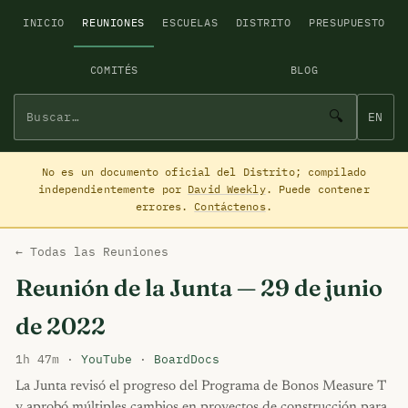
INICIO
REUNIONES
ESCUELAS
DISTRITO
PRESUPUESTO
COMITÉS
BLOG
🔍
EN
No es un documento oficial del Distrito; compilado
independientemente por
David Weekly
. Puede contener
errores.
Contáctenos
.
← Todas las Reuniones
Reunión de la Junta — 29 de junio
de 2022
1h 47m ·
YouTube
·
BoardDocs
La Junta revisó el progreso del Programa de Bonos Measure T
y aprobó múltiples cambios en proyectos de construcción para