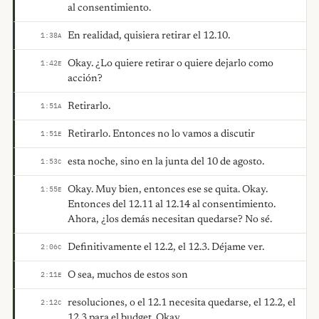
al consentimiento.
En realidad, quisiera retirar el 12.10.
1:38
A
Okay. ¿Lo quiere retirar o quiere dejarlo como
1:42
E
acción?
Retirarlo.
1:51
A
Retirarlo. Entonces no lo vamos a discutir
1:51
E
esta noche, sino en la junta del 10 de agosto.
1:53
C
Okay. Muy bien, entonces ese se quita. Okay.
1:55
E
Entonces del 12.11 al 12.14 al consentimiento.
Ahora, ¿los demás necesitan quedarse? No sé.
Definitivamente el 12.2, el 12.3. Déjame ver.
2:06
C
O sea, muchos de estos son
2:11
E
resoluciones, o el 12.1 necesita quedarse, el 12.2, el
2:12
C
12.3 para el budget. Okay.