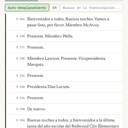
Auto-desplazamiento
EN
Bienvenidos a todos. Buenos noches. Vamos a
0:06
A
pasar lista, por favor. Miembro McAvoy.
Presente. Miembro Wells.
0:15
B
Presente.
0:17
C
Miembro Lawson. Presente. Vicepresidenta
0:18
B
Marquez.
Presente.
0:22
A
Presidenta Diaz Locum.
0:22
B
Presente.
0:24
D
De nuevo.
0:29
B
Buenas noches a todos, y bienvenidos a la última
0:30
A
junta del año escolar del Redwood City Elementary