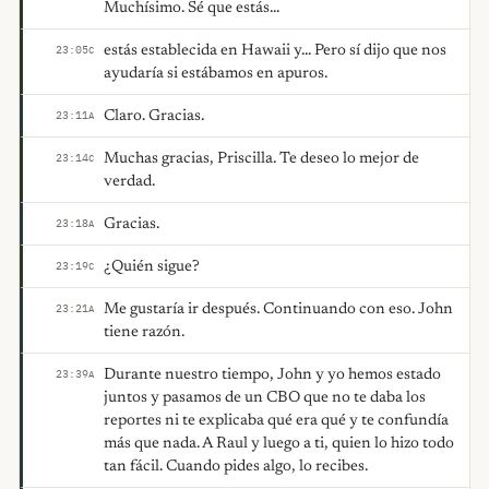
Muchísimo. Sé que estás...
estás establecida en Hawaii y... Pero sí dijo que nos
23:05
C
ayudaría si estábamos en apuros.
Claro. Gracias.
23:11
A
Muchas gracias, Priscilla. Te deseo lo mejor de
23:14
C
verdad.
Gracias.
23:18
A
¿Quién sigue?
23:19
C
Me gustaría ir después. Continuando con eso. John
23:21
A
tiene razón.
Durante nuestro tiempo, John y yo hemos estado
23:39
A
juntos y pasamos de un CBO que no te daba los
reportes ni te explicaba qué era qué y te confundía
más que nada. A Raul y luego a ti, quien lo hizo todo
tan fácil. Cuando pides algo, lo recibes.