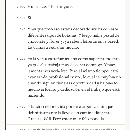
Hot sauce. Y los funyuns.
6:09
C
Sí.
6:11
B
Y así que todo eso estaba decorado arriba con esos
6:12
C
diferentes tipos de botanas. Y luego había pastel de
chocolate y flores y, ya saben, letreros en la pared.
La vamos a extrañar mucho.
Yo la voy a extrañar mucho como superintendente,
6:28
C
ya que ella trabaja muy de cerca conmigo. Y pues,
lamentamos verla irse. Pero al mismo tiempo, está
avanzando profesionalmente, lo cual es muy bueno
cuando alguien tiene esa oportunidad y ha puesto
mucho esfuerzo y dedicación en el trabajo que está
haciendo.
Y ha sido reconocida por otra organización que
6:45
C
definitivamente la lleva a un camino diferente.
Gracias, Will. Pero estoy muy feliz por ella.