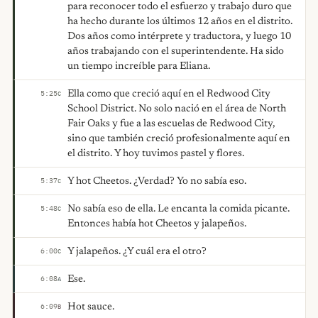
para reconocer todo el esfuerzo y trabajo duro que
ha hecho durante los últimos 12 años en el distrito.
Dos años como intérprete y traductora, y luego 10
años trabajando con el superintendente. Ha sido
un tiempo increíble para Eliana.
Ella como que creció aquí en el Redwood City
5:25
C
School District. No solo nació en el área de North
Fair Oaks y fue a las escuelas de Redwood City,
sino que también creció profesionalmente aquí en
el distrito. Y hoy tuvimos pastel y flores.
Y hot Cheetos. ¿Verdad? Yo no sabía eso.
5:37
C
No sabía eso de ella. Le encanta la comida picante.
5:48
C
Entonces había hot Cheetos y jalapeños.
Y jalapeños. ¿Y cuál era el otro?
6:00
C
Ese.
6:08
A
Hot sauce.
6:09
B