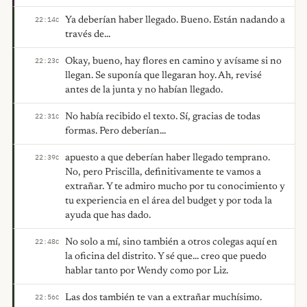
Ya deberían haber llegado. Bueno. Están nadando a
22:14
C
través de...
Okay, bueno, hay flores en camino y avísame si no
22:23
C
llegan. Se suponía que llegaran hoy. Ah, revisé
antes de la junta y no habían llegado.
No había recibido el texto. Sí, gracias de todas
22:31
C
formas. Pero deberían...
apuesto a que deberían haber llegado temprano.
22:39
C
No, pero Priscilla, definitivamente te vamos a
extrañar. Y te admiro mucho por tu conocimiento y
tu experiencia en el área del budget y por toda la
ayuda que has dado.
No solo a mí, sino también a otros colegas aquí en
22:48
C
la oficina del distrito. Y sé que... creo que puedo
hablar tanto por Wendy como por Liz.
Las dos también te van a extrañar muchísimo.
22:56
C