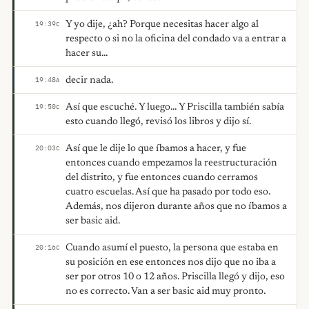
Y yo dije, ¿ah? Porque necesitas hacer algo al
19:39
C
respecto o si no la oficina del condado va a entrar a
hacer su...
decir nada.
19:48
A
Así que escuché. Y luego... Y Priscilla también sabía
19:50
C
esto cuando llegó, revisó los libros y dijo sí.
Así que le dije lo que íbamos a hacer, y fue
20:03
C
entonces cuando empezamos la reestructuración
del distrito, y fue entonces cuando cerramos
cuatro escuelas. Así que ha pasado por todo eso.
Además, nos dijeron durante años que no íbamos a
ser basic aid.
Cuando asumí el puesto, la persona que estaba en
20:16
C
su posición en ese entonces nos dijo que no iba a
ser por otros 10 o 12 años. Priscilla llegó y dijo, eso
no es correcto. Van a ser basic aid muy pronto.