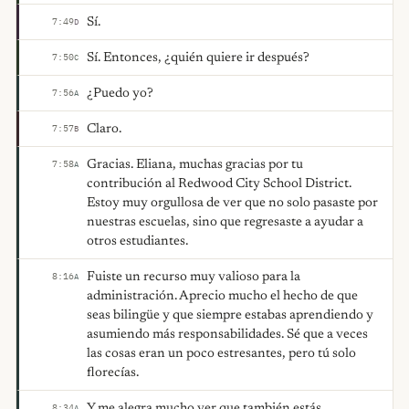
Sí.
7:49
D
Sí. Entonces, ¿quién quiere ir después?
7:50
C
¿Puedo yo?
7:56
A
Claro.
7:57
B
Gracias. Eliana, muchas gracias por tu
7:58
A
contribución al Redwood City School District.
Estoy muy orgullosa de ver que no solo pasaste por
nuestras escuelas, sino que regresaste a ayudar a
otros estudiantes.
Fuiste un recurso muy valioso para la
8:16
A
administración. Aprecio mucho el hecho de que
seas bilingüe y que siempre estabas aprendiendo y
asumiendo más responsabilidades. Sé que a veces
las cosas eran un poco estresantes, pero tú solo
florecías.
Y me alegra mucho ver que también estás
8:34
A