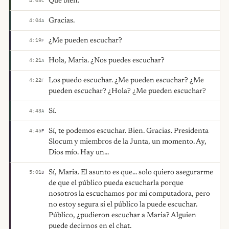
Qué bien.
4:03
C
Gracias.
4:04
A
¿Me pueden escuchar?
4:19
F
Hola, Maria. ¿Nos puedes escuchar?
4:21
A
Los puedo escuchar. ¿Me pueden escuchar? ¿Me
4:22
F
pueden escuchar? ¿Hola? ¿Me pueden escuchar?
Sí.
4:43
A
Sí, te podemos escuchar. Bien. Gracias. Presidenta
4:45
F
Slocum y miembros de la Junta, un momento. Ay,
Dios mío. Hay un...
Sí, Maria. El asunto es que... solo quiero asegurarme
5:01
D
de que el público pueda escucharla porque
nosotros la escuchamos por mi computadora, pero
no estoy segura si el público la puede escuchar.
Público, ¿pudieron escuchar a Maria? Alguien
puede decirnos en el chat.