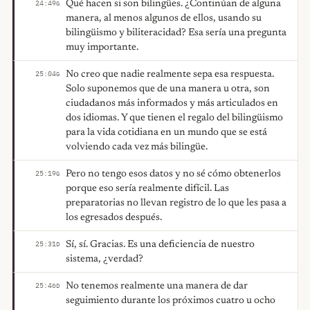
Qué hacen si son bilingües. ¿Continúan de alguna
24:49
G
manera, al menos algunos de ellos, usando su
bilingüismo y biliteracidad? Esa sería una pregunta
muy importante.
No creo que nadie realmente sepa esa respuesta.
25:04
G
Solo suponemos que de una manera u otra, son
ciudadanos más informados y más articulados en
dos idiomas. Y que tienen el regalo del bilingüismo
para la vida cotidiana en un mundo que se está
volviendo cada vez más bilingüe.
Pero no tengo esos datos y no sé cómo obtenerlos
25:19
G
porque eso sería realmente difícil. Las
preparatorias no llevan registro de lo que les pasa a
los egresados después.
Sí, sí. Gracias. Es una deficiencia de nuestro
25:31
D
sistema, ¿verdad?
No tenemos realmente una manera de dar
25:46
D
seguimiento durante los próximos cuatro u ocho