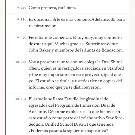
Como prefiera, está bien.
9:33
G
Es opcional. Si le es más cómodo. Adelante. Sí, para
9:38
C
respirar mejor.
Permítanme comenzar. Estoy muy, muy contento
9:46
G
de estar aquí. Muchas gracias, Superintendente
John Baker y miembros de la Junta de Educación.
Voy a presentar junto con mi colega la Dra. Shinji
10:07
G
Chen, quien es investigadora asociada en Stanford
y fue muy importante en este proyecto, igual que
yo. El estudio se titula, y ustedes tienen copias del
informe, creo que ya se distribuyeron.
El estudio se llama Estudio longitudinal de
10:28
G
egresados del Programa de Inmersión Dual de
Adelante. Déjenme explicarles lo que hicimos en
este estudio como parte del colaborativo Stanford-
Sequoia Unified School District que tenemos.
¿Podemos pasar a la siguiente diapositiva?