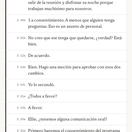
salir de la reunión y disfrutar su noche porque
trabajan muchísimo para nosotros.
1 a consentimiento. A menos que alguien tenga
2:49
D
preguntas. Eso es un asunto de personal.
No creo que ese tenga que quedarse, ¿verdad? Está
3:01
D
bien.
De acuerdo.
3:12
A
Bien. Hago una moción para aprobar con esos dos
3:14
D
cambios.
Yo lo secundó.
3:19
C
¿Todos a favor?
3:21
A
A favor.
3:23
D
Ellie, ¿tenemos alguna comunicación oral?
3:29
A
Primero haremos el consentimiento del programa
3:31
D