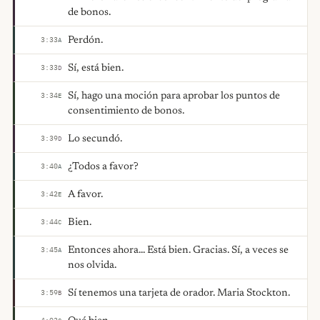
de bonos.
Perdón.
3:33
A
Sí, está bien.
3:33
D
Sí, hago una moción para aprobar los puntos de
3:34
E
consentimiento de bonos.
Lo secundó.
3:39
D
¿Todos a favor?
3:40
A
A favor.
3:42
E
Bien.
3:44
C
Entonces ahora... Está bien. Gracias. Sí, a veces se
3:45
A
nos olvida.
Sí tenemos una tarjeta de orador. Maria Stockton.
3:59
B