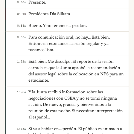
Presente.
0:30
A
Presidenta Dia Silkam.
0:31
B
Bueno. Y no tenemos... perdón.
0:38
A
Para comunicación oral, no hay... Está bien.
0:55
A
Entonces retomamos la sesión regular y ya
pasamos lista.
Está bien. Me disculpo. El reporte de la sesión
1:11
A
cerrada es que la Junta aprobó la recomendación
del asesor legal sobre la colocación en NPS para un
estudiante.
Y la Junta recibió información sobre las
1:28
A
negociaciones con CSEA y no se tomó ninguna
acción. De nuevo, gracias y bienvenidos a la
reunión de esta noche. Si necesitan interpretación
al español...
Si va a hablar en... perdón. El público es animado a
1:45
A