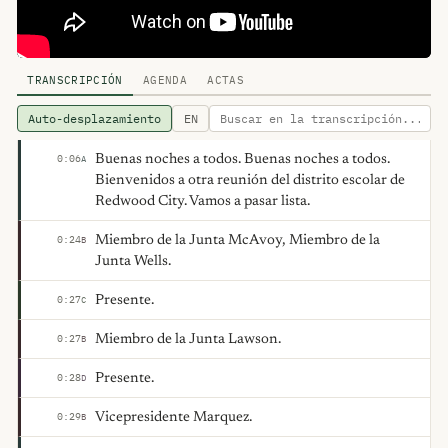
TRANSCRIPCIÓN
AGENDA
ACTAS
Auto-desplazamiento
EN
Buenas noches a todos. Buenas noches a todos.
0:06
A
Bienvenidos a otra reunión del distrito escolar de
Redwood City. Vamos a pasar lista.
Miembro de la Junta McAvoy, Miembro de la
0:24
B
Junta Wells.
Presente.
0:27
C
Miembro de la Junta Lawson.
0:27
B
Presente.
0:28
D
Vicepresidente Marquez.
0:29
B