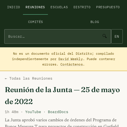
INICIO
REUNIONES
ESCUELAS
DISTRITO
PRESUPUESTO
COMITÉS
BLOG
🔍
EN
No es un documento oficial del Distrito; compilado
independientemente por
David Weekly
. Puede contener
errores.
Contáctenos
.
← Todas las Reuniones
Reunión de la Junta — 25 de mayo
de 2022
1h 40m ·
YouTube
·
BoardDocs
La Junta aprobó varios cambios de órdenes del Programa de
Bonos Measure T para proyectos de construcción en Garfield