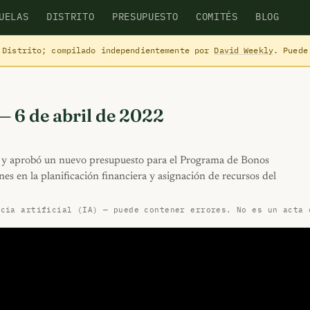
UELAS
DISTRITO
PRESUPUESTO
COMITÉS
BLOG
 Distrito; compilado independientemente por
David Weekly
. Puede
— 6 de abril de 2022
n y aprobó un nuevo presupuesto para el Programa de Bonos
es en la planificación financiera y asignación de recursos del
ncia artificial (IA) — puede contener errores. No es un acta 