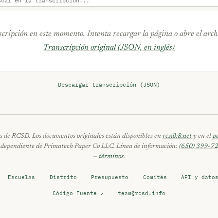
scripción en este momento. Intenta recargar la página o abre el arch
Transcripción original (JSON, en inglés)
Descargar transcripción (JSON)
 de RCSD. Los documentos originales están disponibles en
rcsdk8.net
y en el
p
independiente de Primatech Paper Co LLC. Línea de información:
(650) 399-7
—
términos
.
Escuelas
Distrito
Presupuesto
Comités
API y dato
Código Fuente ↗
team@rcsd.info