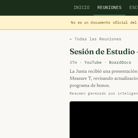
INICIO
REUNIONES
ESC
No es un documento oficial del
← Todas las Reuniones
Sesión de Estudio 
37m ·
YouTube
·
BoardDocs
La Junta recibió una presentació
Measure T, revisando actualizacion
programa de bonos.
Resumen generado por intelige