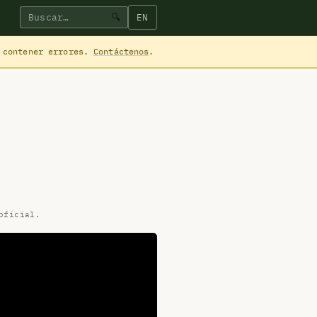
EN
🔍
 contener errores.
Contáctenos
.
oficial.