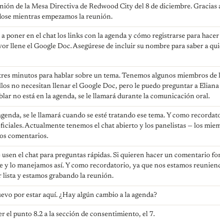
nión de la Mesa Directiva de Redwood City del 8 de diciembre. Gracias a
ose mientras empezamos la reunión.
poner en el chat los links con la agenda y cómo registrarse para hacer
avor llene el Google Doc. Asegúrese de incluir su nombre para saber a q
tres minutos para hablar sobre un tema. Tenemos algunos miembros de 
llos no necesitan llenar el Google Doc, pero le puedo preguntar a Eliana
blar no está en la agenda, se le llamará durante la comunicación oral.
 agenda, se le llamará cuando se esté tratando ese tema. Y como recordato
iciales. Actualmente tenemos el chat abierto y los panelistas — los miemb
los comentarios.
 usen el chat para preguntas rápidas. Si quieren hacer un comentario for
nte y lo manejamos así. Y como recordatorio, ya que nos estamos reunien
 lista y estamos grabando la reunión.
evo por estar aquí. ¿Hay algún cambio a la agenda?
 el punto 8.2 a la sección de consentimiento, el 7.