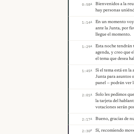
Bienvenidos a la reu
A
0:58
hay personas uniénd
En un momento voy a 
A
1:14
ante la Junta, por f
llegue el momento.
Esta noche tendrán 
A
1:29
agenda, y creo que e
el tema que desea ha
Si el tema está en la
A
1:45
Junta para asuntos of
panel — podrán ver 
Solo les pedimos que
A
2:01
la tarjeta del habla
votaciones serán por
Bueno, gracias de nu
A
2:17
Sí, recomiendo mover
F
2:30