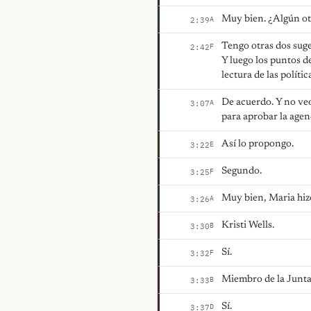
Muy bien. ¿Algún o
A
2:39
Tengo otras dos suge
F
2:42
Y luego los puntos d
lectura de las polític
De acuerdo. Y no ve
A
3:07
para aprobar la age
Así lo propongo.
E
3:22
Segundo.
F
3:25
Muy bien, Maria hizo
A
3:26
Kristi Wells.
B
3:30
Sí.
F
3:32
Miembro de la Junta
B
3:33
Sí.
D
3:37