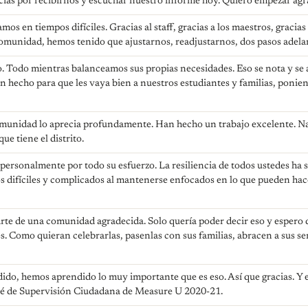
cias por recibirnos y escuchar nuestro informe hoy. Quiero empezar agr
os en tiempos difíciles. Gracias al staff, gracias a los maestros, gracias 
munidad, hemos tenido que ajustarnos, readjustarnos, dos pasos adelant
Todo mientras balanceamos sus propias necesidades. Eso se nota y se a
n hecho para que les vaya bien a nuestros estudiantes y familias, ponie
omunidad lo aprecia profundamente. Han hecho un trabajo excelente. Nad
que tiene el distrito.
personalmente por todo su esfuerzo. La resiliencia de todos ustedes ha
s difíciles y complicados al mantenerse enfocados en lo que pueden hac
arte de una comunidad agradecida. Solo quería poder decir eso y espero
s. Como quieran celebrarlas, pasenlas con sus familias, abracen a sus 
ido, hemos aprendido lo muy importante que es eso. Así que gracias. Y 
té de Supervisión Ciudadana de Measure U 2020-21.