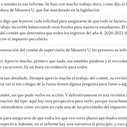
 a ustedes es ese informe. Se hizo con mucho trabajo duro, como dijo el S
dana de Measure U, que fue mandatado en la legislación.
 digo que leyeron cada solicitud para asegurarse de que todo se hiciera s
abajo increíble balanceando esos fondos para nuestros estudiantes. El 
del comité que determina que todos los ingresos del año 4, 2020-2021 
con el impuesto parcelario.
esentación del comité de supervisión de Measure U, les presento su inf
et. Aprecio mucho, primero que nada, sus amables palabras y el record
as vacaciones. Es un buen recordatorio para todos.
me tan detallado. Siempre aprecio mucho el trabajo del comité, su revisi
ía ver si mis colegas de la Junta tienen alguna pregunta para Janet o a
comité, así que pude verlos en acción. Y definitivamente es una revisió
ntación del tipo: aquí hay otra perspectiva para verlo, porque escucha
y entendemos cómo encajan en cada una de las prioridades del impuesto 
ón para asegurarse de que todos los que ven estos planes aprobados ent
erspectiva. Además, en el informe hay una narrativa al principio, y esto