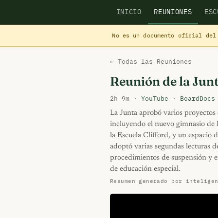
INICIO
REUNIONES
ESC
No es un documento oficial del
← Todas las Reuniones
Reunión de la Jun
2h 9m ·
YouTube
·
BoardDocs
La Junta aprobó varios proyectos
incluyendo el nuevo gimnasio de l
la Escuela Clifford, y un espacio
adoptó varias segundas lecturas de
procedimientos de suspensión y ex
de educación especial.
Resumen generado por intelige