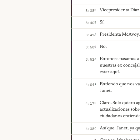
Vicepresidenta Diaz
B
3:38
Sí.
E
3:40
Presidenta McAvoy. 
A
3:41
No.
G
3:50
Entonces pasamos al
A
3:52
nuestras ex concejal
estar aquí.
Entiendo que nos va a
A
4:04
Janet.
Claro. Solo quiero a
C
4:17
actualizaciones sob
ciudadanos entiendan
Así que, Janet, ya qu
C
4:38