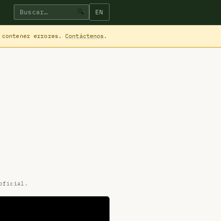
EN
🔍
 contener errores.
Contáctenos
.
oficial.