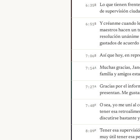
Lo que tienen frente
B
6:35
de supervisión ciuda
Y créanme cuando les
B
6:51
maestros hacen un tr
resolución unánime 
gastados de acuerdo 
Así que hoy, en repr
B
7:06
Muchas gracias, Jan
A
7:14
familia y amigos est
Gracias por el infor
A
7:27
presentan. Me gustar
O sea, yo me uní al 
F
7:48
tener esa retroalime
discutirse bastante 
Tener esa supervisi
F
8:09
muy útil tener esa p