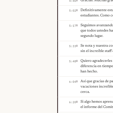
Gracias. Muchas gra
B
4:46
Definitivamente estam
B
5:02
estudiantes. Como co
Seguimos avanzando. 
B
5:17
que todos ustedes ha
segundo lugar.
Se nota y nuestra c
B
5:33
sin el increíble staff 
Quiero agradecerles 
B
5:48
diferencia en tiempo
han hecho.
Así que gracias de p
B
6:04
vacaciones increíble
cerca.
Si algo hemos aprend
B
6:20
el informe del Comi