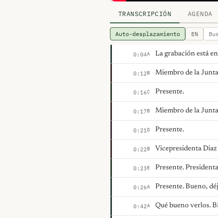
TRANSCRIPCIÓN
AGENDA
Auto-desplazamiento
EN
La grabación está en
A
0:04
Miembro de la Junta
B
0:12
Presente.
C
0:16
Miembro de la Junta
B
0:17
Presente.
D
0:21
Vicepresidenta Diaz
B
0:22
Presente. Presiden
E
0:23
Presente. Bueno, dé
A
0:26
Qué bueno verlos. Bi
A
0:42