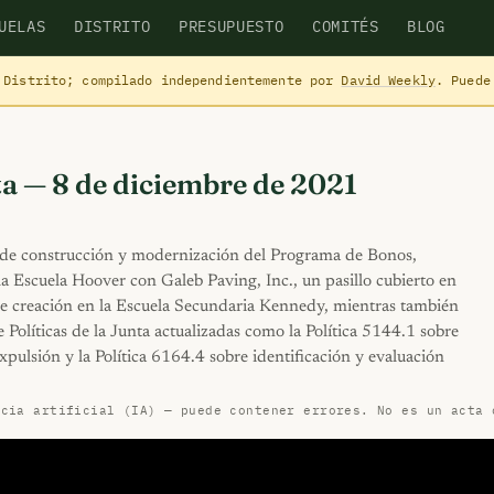
UELAS
DISTRITO
PRESUPUESTO
COMITÉS
BLOG
 Distrito; compilado independientemente por
David Weekly
. Puede
ta — 8 de diciembre de 2021
 de construcción y modernización del Programa de Bonos,
a Escuela Hoover con Galeb Paving, Inc., un pasillo cubierto en
 de creación en la Escuela Secundaria Kennedy, mientras también
 Políticas de la Junta actualizadas como la Política 5144.1 sobre
pulsión y la Política 6164.4 sobre identificación y evaluación
ncia artificial (IA) — puede contener errores. No es un acta 