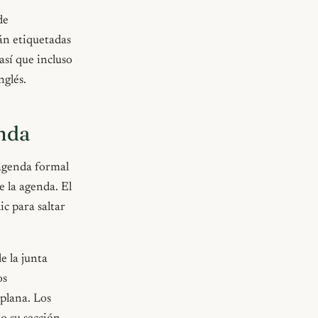
de
tán etiquetadas
así que incluso
nglés.
enda
 agenda formal
e la agenda. El
ic para saltar
e la junta
os
 plana. Los