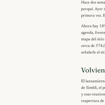
Hace dos sem
porqué. Ayer m
primera vez. E
Ahora hay 189
agenda, frent
mapa del siti
cerca de 574,0
señalarle el si
Volvie
El lanzamiento
de Simbli, el 
y esas reunion
reapertura de 