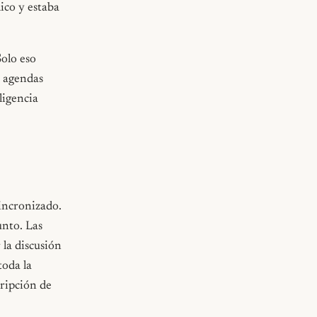
ico y estaba
Solo eso
: agendas
ligencia
incronizado.
unto. Las
 la discusión
toda la
ripción de