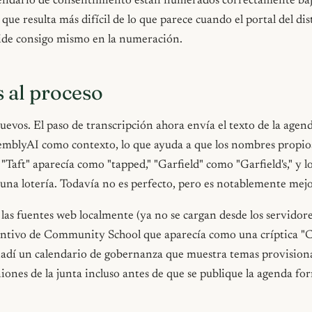
lendario de consentimiento están numerados correctamente baj
 que resulta más difícil de lo que parece cuando el portal del dis
ide consigo mismo en la numeración.
 al proceso
uevos. El paso de transcripción ahora envía el texto de la agend
emblyAI como contexto, lo que ayuda a que los nombres propio
 "Taft" aparecía como "tapped," "Garfield" como "Garfield's," y 
una lotería. Todavía no es perfecto, pero es notablemente mejo
las fuentes web localmente (ya no se cargan desde los servidor
stintivo de Community School que aparecía como una críptica "
ñadí un calendario de gobernanza que muestra temas provisiona
ones de la junta incluso antes de que se publique la agenda for