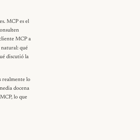
es. MCP es el
consulten
 cliente MCP a
 natural: qué
ué discutió la
s realmente lo
 media docena
s MCP, lo que