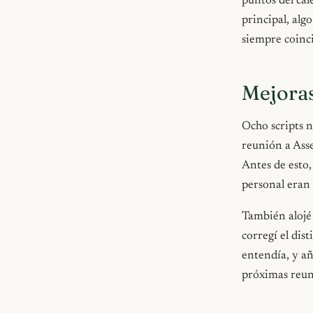
puntos del ca
principal, algo
siempre coinc
Mejoras
Ocho scripts n
reunión a Ass
Antes de esto,
personal eran 
También alojé 
corregí el di
entendía, y a
próximas reuni