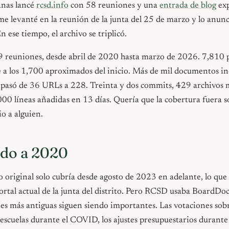
anas lancé
rcsd.info
con 58 reuniones y una
entrada de blog
exp
e levanté en la reunión de la junta del 25 de marzo y lo anunc
n ese tiempo, el archivo se triplicó.
 reuniones, desde abril de 2020 hasta marzo de 2026. 7,810 
e a los 1,700 aproximados del inicio. Más de mil documentos in
o pasó de 36 URLs a 228. Treinta y dos commits, 429 archivos 
00 líneas añadidas en 13 días. Quería que la cobertura fuera s
tio a alguien.
ndo a 2020
 original solo cubría desde agosto de 2023 en adelante, lo que
portal actual de la junta del distrito. Pero RCSD usaba BoardDoc
es más antiguas siguen siendo importantes. Las votaciones sobr
escuelas durante el COVID, los ajustes presupuestarios durante 