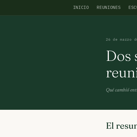
INICIO
REUNIONES
ESC
26 de marzo d
Dos 
reun
Qué cambió entr
El resu