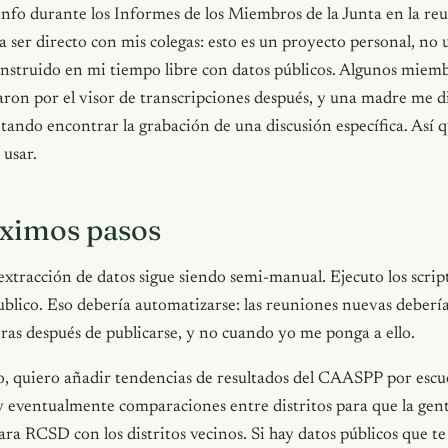
info durante los Informes de los Miembros de la Junta en la re
 ser directo con mis colegas: esto es un proyecto personal, no
construido en mi tiempo libre con datos públicos. Algunos miemb
ron por el visor de transcripciones después, y una madre me di
ando encontrar la grabación de una discusión específica. Así 
 usar.
óximos pasos
extracción de datos sigue siendo semi-manual. Ejecuto los script
ublico. Eso debería automatizarse: las reuniones nuevas deberí
ras después de publicarse, y no cuando yo me ponga a ello.
o, quiero añadir tendencias de resultados del CAASPP por escu
y eventualmente comparaciones entre distritos para que la gen
a RCSD con los distritos vecinos. Si hay datos públicos que te