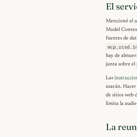
El serv
Mencioné el
s
Model Context 
fuentes de da
mcp.rcsd.i
hay de almuerz
junta sobre el
Las
instruccio
usarán. Hacer
de sitios web 
limita la audi
La reun