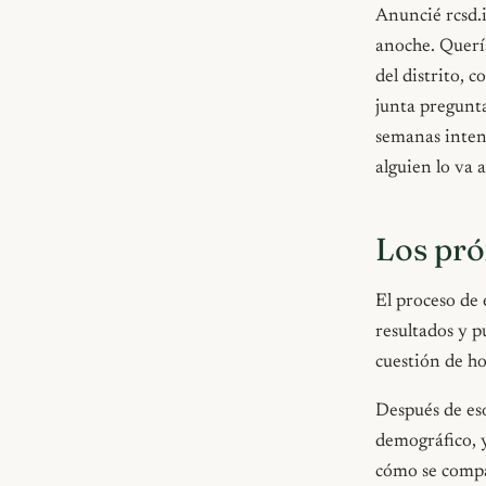
Anuncié rcsd.
anoche. Quería
del distrito, 
junta pregunta
semanas intent
alguien lo va a
Los pr
El proceso de 
resultados y p
cuestión de ho
Después de es
demográfico, 
cómo se compar