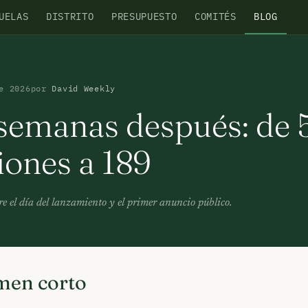
UELAS
DISTRITO
PRESUPUESTO
COMITÉS
BLOG
e 2026
por
David Weekly
semanas después: de 
iones a 189
e el día del lanzamiento y el primer anuncio público.
men corto