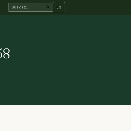
EN
🔍
58