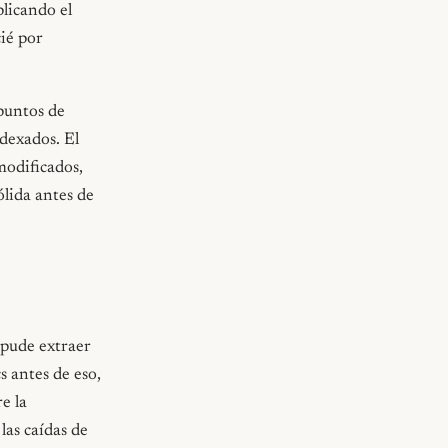
licando el
ié por
puntos de
dexados. El
modificados,
ólida antes de
 pude extraer
s antes de eso,
e la
las caídas de