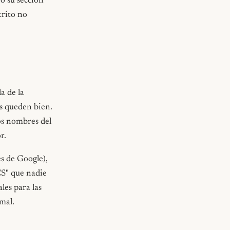
o su sección
trito no
a de la
s queden bien.
los nombres del
r.
es de Google),
CS" que nadie
les para las
mal.