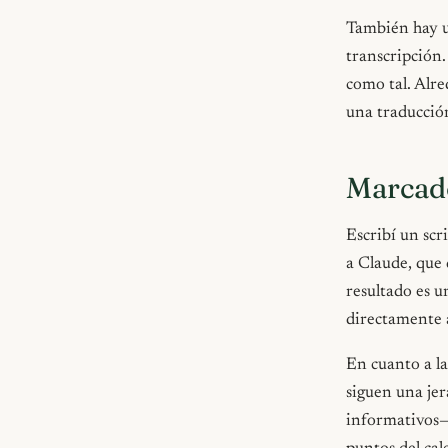
También hay u
transcripción.
como tal. Alre
una traducción
Marcado
Escribí un scr
a Claude, que 
resultado es u
directamente a
En cuanto a la
siguen una je
informativos— 