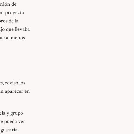
unión de
 un proyecto
ros de la
jo que llevaba
que al menos
s, reviso los
an aparecer en
ela y grupo
te pueda ver
 gustaría